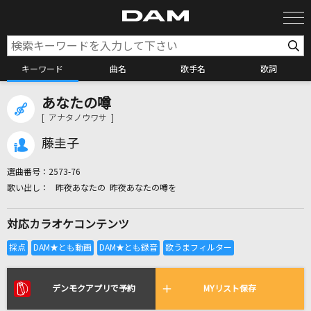
キーワード
曲名
歌手名
歌詞
あなたの噂
カラオケ検索
[ アナタノウワサ ]
藤圭子
カラオケ店舗検索
選曲番号：
2573-76
昨夜あなたの 昨夜あなたの噂を
カラオケリクエスト
対応カラオケコンテンツ
全国りれき
リアルタイムで歌われている曲の一覧
デンモクアプリで予約
MYリスト保存