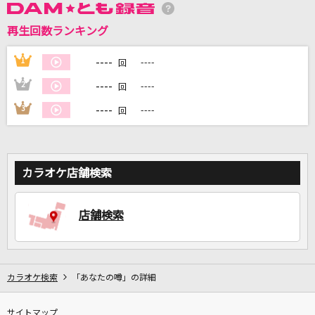
再生回数ランキング
DAMに会員登録・ログインして
----
1
----
回
カラオケをもっと楽しもう！
----
2
----
回
----
3
----
回
自宅でカラオケ歌い放題！
家族や友達と一緒に！練習にも！
カラオケ店舗検索
店舗検索
カラオケ検索
「あなたの噂」の詳細
サイトマップ