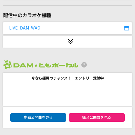
夢をあきらめないで
岡村孝子
配信中のカラオケ機種
生きてる生きてく(ドラえもんアニメバージョン)
LIVE DAM WAO!
福山雅治
アザトカワイイ
日向坂46
2026年8月度
[生音]水平線
今なら採用のチャンス！ エントリー受付中
back number
[生音]愛にできることはまだあるかい(ビデオク
リップバージョン)
RADWIMPS
DAM★ともボーカルエントリーランキング
動画公開曲を見る
録音公開曲を見る
僕らの夏の夢
山下達郎