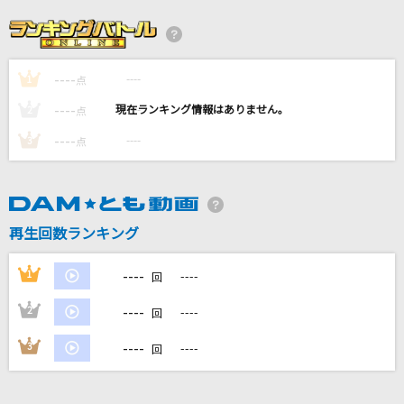
旅路
berry meet
----
----
1
点
Anarchy
----
----
2
点
Official髭男dism
----
----
3
点
ギブス
椎名林檎
再生回数ランキング
Masked bitcH
ギガP feat.GUMI
----
1
----
回
もっと見る
----
2
----
回
----
3
----
回
DAMの新曲・ランキングなど
カラオケ最新情報をチェック！