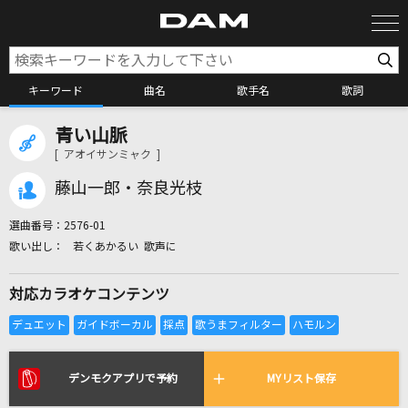
キーワード
曲名
歌手名
歌詞
青い山脈
カラオケ検索
[ アオイサンミャク ]
藤山一郎・奈良光枝
カラオケ店舗検索
選曲番号：
2576-01
若くあかるい 歌声に
カラオケリクエスト
対応カラオケコンテンツ
全国りれき
リアルタイムで歌われている曲の一覧
デンモクアプリで予約
MYリスト保存