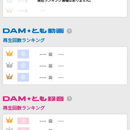
----
----
2
点
平熱
----
----
3
点
Mr.Children
ぴゅあいんざわーるど
FRUITS ZIPPER
再生回数ランキング
青のすみか
----
1
----
回
キタニタツヤ
----
2
----
回
一二三
----
3
----
回
Penthouse
もっと見る
再生回数ランキング
DAMの新曲・ランキングなど
カラオケ最新情報をチェック！
----
1
----
回