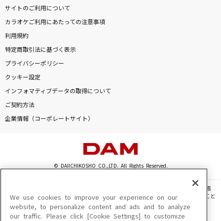
サイトのご利用について
カラオケご利用にあたっての注意事項
利用規約
特定商取引法に基づく表示
プライバシーポリシー
クッキー設定
インフォマティブデータの取得について
ご契約方法
企業情報（コーポレートサイト）
© DAIICHIKOSHO CO.,LTD. All Rights Reserved.
このサイトに掲載されている一切の文章・画像・写真・動画・音声等を、手段や形態
を問わず、著作権法の定める範囲を超えて無断で複製、転載、ファイル化などすること
We use cookies to improve your experience on our
を禁じます。
website, to personalize content and ads and to analyze
our traffic. Please click [Cookie Settings] to customize
楽曲及びコンテンツは、機種によりご利用いただけない場合があります。