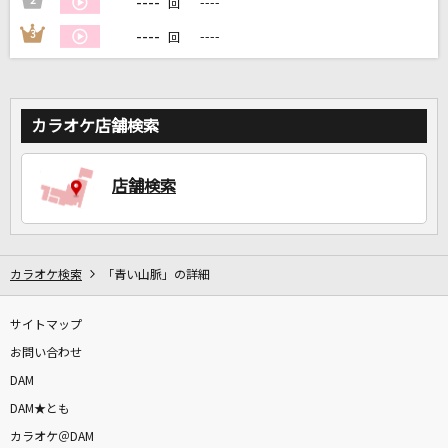
----
2
----
回
----
3
----
回
DAMに会員登録・ログインして
カラオケをもっと楽しもう！
カラオケ店舗検索
自宅でカラオケ歌い放題！
店舗検索
家族や友達と一緒に！練習にも！
カラオケ検索
「青い山脈」の詳細
サイトマップ
お問い合わせ
DAM
DAM★とも
カラオケ＠DAM