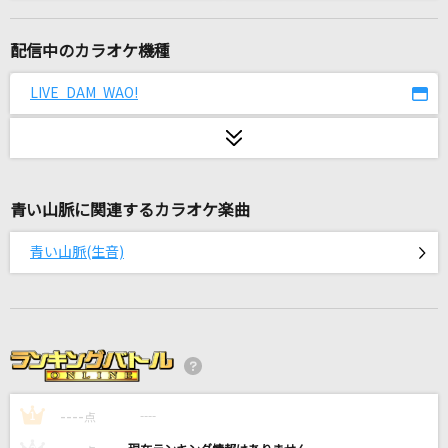
シャルル
バルーン
配信中のカラオケ機種
[生音]ミュージック・アワー
LIVE DAM WAO!
ポルノグラフィティ
つなぐ
嵐(アラシ)
青い山脈に関連するカラオケ楽曲
[生音]迷宮ラブソング
青い山脈(生音)
嵐(アラシ)
[生音]マリーゴールド
あいみょん
チューリングラブ feat.Sou
----
ナナヲアカリ
----
1
点