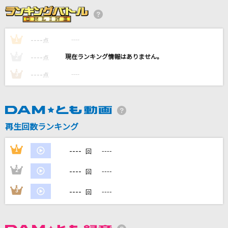
メランコリーキッチン
米津玄師
----
----
1
点
----
[生音]OCEAN
----
2
点
B'z
----
----
3
点
[生音]Yesterday Once More [イエスタディ・
ワンス・モア]
Carpenters
再生回数ランキング
[オリカラ]化身
----
1
----
回
福山雅治
----
2
----
回
もっと見る
----
3
----
回
DAMの新曲・ランキングなど
カラオケ最新情報をチェック！