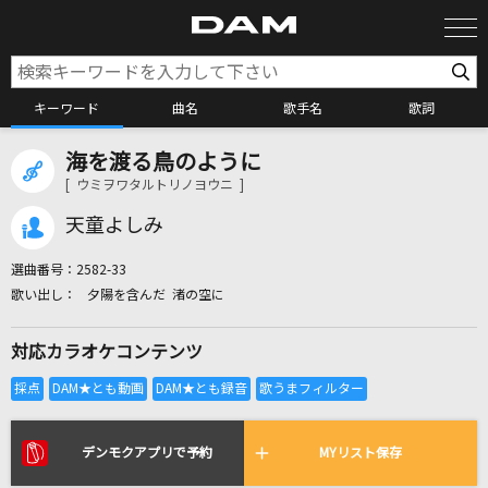
キーワード
曲名
歌手名
歌詞
海を渡る鳥のように
カラオケ検索
[ ウミヲワタルトリノヨウニ ]
天童よしみ
カラオケ店舗検索
選曲番号：
2582-33
夕陽を含んだ 渚の空に
カラオケリクエスト
対応カラオケコンテンツ
全国りれき
リアルタイムで歌われている曲の一覧
デンモクアプリで予約
MYリスト保存