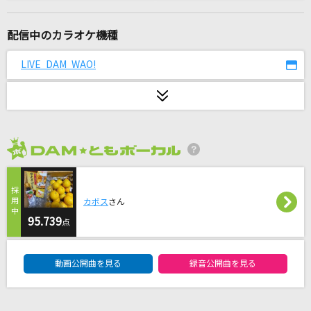
[生音]366日
HY
配信中のカラオケ機種
黒毛和牛上塩タン焼680円
LIVE DAM WAO!
大塚 愛
創聖のアクエリオン
AKINO
2026年8月度
正解
RADWIMPS
カボス
さん
君が代
95.739
点
国歌
DAM★ともボーカルエントリーランキング
動画公開曲を見る
録音公開曲を見る
[オリカラ]世界が終るまでは… 1994/6/22渋谷
公会堂
WANDS