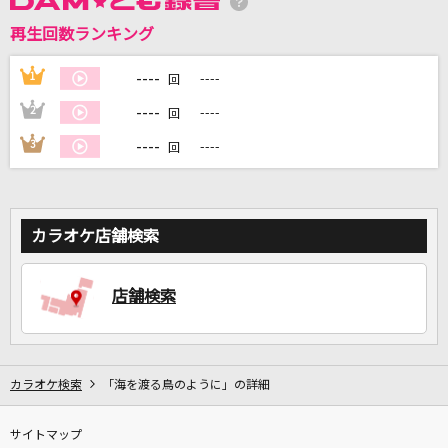
再生回数ランキング
----
1
----
回
DAMに会員登録・ログインして
----
2
----
回
カラオケをもっと楽しもう！
----
3
----
回
自宅でカラオケ歌い放題！
カラオケ店舗検索
家族や友達と一緒に！練習にも！
店舗検索
カラオケ検索
「海を渡る鳥のように」の詳細
サイトマップ