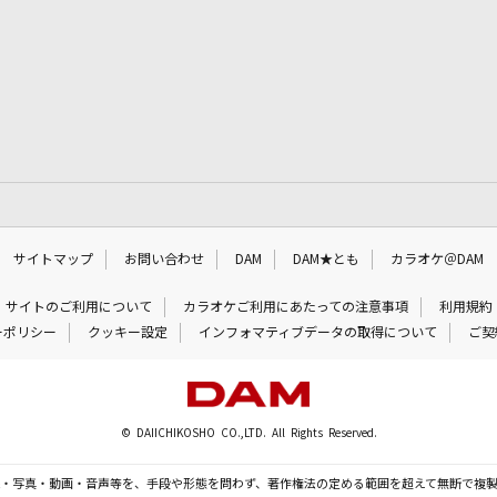
サイトマップ
お問い合わせ
DAM
DAM★とも
カラオケ＠DAM
サイトのご利用について
カラオケご利用にあたっての注意事項
利用規約
ーポリシー
クッキー設定
インフォマティブデータの取得について
ご契
© DAIICHIKOSHO CO.,LTD. All Rights Reserved.
・写真・動画・音声等を、手段や形態を問わず、著作権法の定める範囲を超えて無断で複