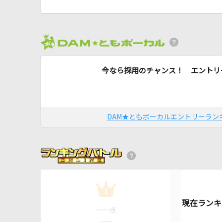
今なら採用のチャンス！ エントリ
DAM★ともボーカルエントリーラン
1
----
点
----