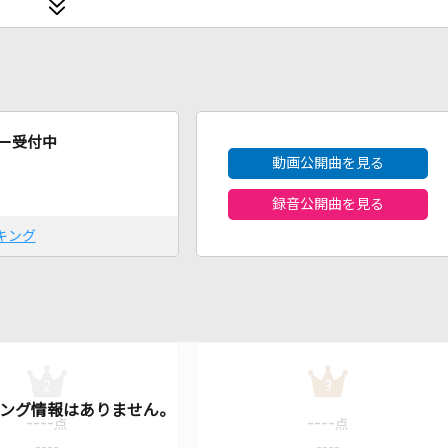
2026年8月度
ー受付中
動画公開曲を見る
録音公開曲を見る
キング
2
3
----
----
点
点
----
----