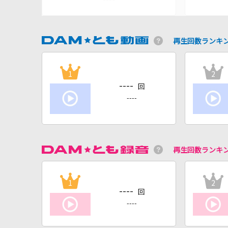
再生回数ランキ
1
2
----
回
----
再生回数ランキ
1
2
----
回
----