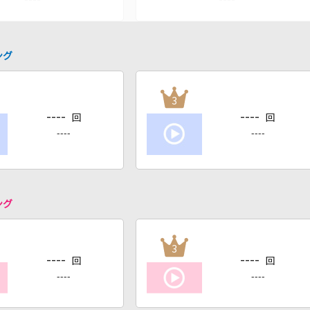
ング
3
----
----
回
回
----
----
ング
3
----
----
回
回
----
----