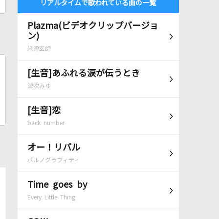
リアルタイムで歌われている曲の一覧
Plazma(ビデオクリップバージョ
ン)
米津玄師
[生音]あふれる涙が伝うとき
津吹みゆ
[生音]恋
back number
オー！リバル
ポルノグラフィティ
Time goes by
Every Little Thing