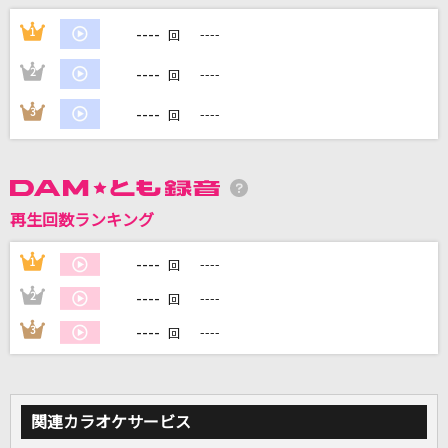
----
1
----
回
DAMに会員登録・ログインして
----
2
----
カラオケをもっと楽しもう！
回
----
3
----
回
自宅でカラオケ歌い放題！
家族や友達と一緒に！練習にも！
再生回数ランキング
----
1
----
回
----
2
----
回
----
3
----
回
関連カラオケサービス