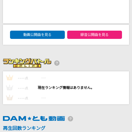
Blue Velvet
工藤静香
ジャスミンの丘
DAM★ともボーカルエントリーランキング
ルヴァ(関俊彦)
動画公開曲を見る
録音公開曲を見る
君の恋人になったら
back number
マジカルスターシャインメイクアップ☆
----
----
1
点
西野カナ
----
----
2
点
もっと見る
----
----
3
点
DAMの新曲・ランキングなど
カラオケ最新情報をチェック！
再生回数ランキング