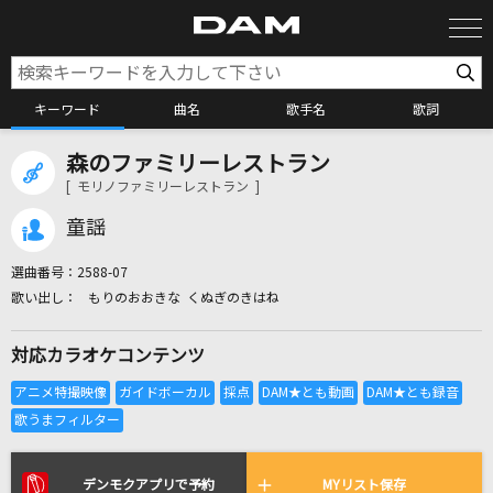
キーワード
曲名
歌手名
歌詞
森のファミリーレストラン
カラオケ検索
[ モリノファミリーレストラン ]
童謡
カラオケ店舗検索
選曲番号：
2588-07
もりのおおきな くぬぎのきはね
カラオケリクエスト
対応カラオケコンテンツ
全国りれき
リアルタイムで歌われている曲の一覧
デンモクアプリで予約
MYリスト保存