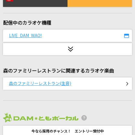
[生音]水平線
back number
配信中のカラオケ機種
不思議なピーチパイ
竹内まりや
LIVE DAM WAO!
ray 超かぐや姫！Version
かぐや(cv.夏吉ゆうこ)、月見ヤチヨ(cv.早見沙織)
森のファミリーレストランに関連するカラオケ楽曲
ハートにヒント！名探偵プリキュア！
石井あみ
森のファミリーレストラン(生音)
[生音]千年の懸想文
五木ひろし
secret base～君がくれたもの～
2026年8月度
ZONE
今なら採用のチャンス！ エントリー受付中