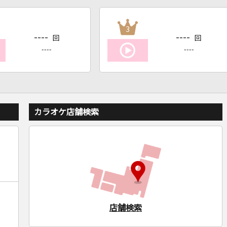
3
----
----
回
回
----
----
カラオケ店舗検索
店舗検索