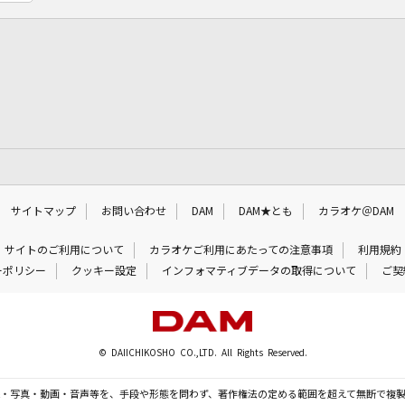
サイトマップ
お問い合わせ
DAM
DAM★とも
カラオケ＠DAM
サイトのご利用について
カラオケご利用にあたっての注意事項
利用規約
ーポリシー
クッキー設定
インフォマティブデータの取得について
ご契
© DAIICHIKOSHO CO.,LTD. All Rights Reserved.
・写真・動画・音声等を、手段や形態を問わず、著作権法の定める範囲を超えて無断で複