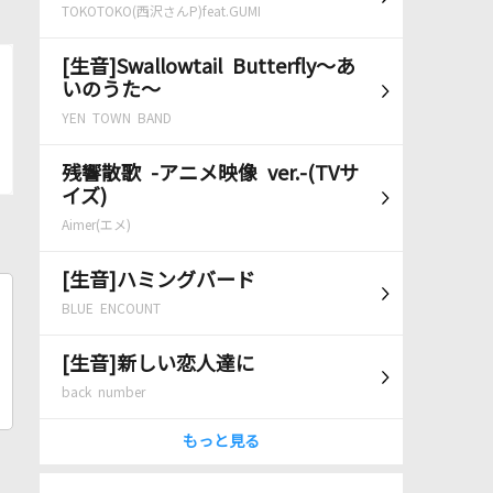
TOKOTOKO(西沢さんP)feat.GUMI
[生音]Swallowtail Butterfly～あ
いのうた～
YEN TOWN BAND
残響散歌 -アニメ映像 ver.-(TVサ
イズ)
Aimer(エメ)
[生音]ハミングバード
BLUE ENCOUNT
[生音]新しい恋人達に
back number
もっと見る