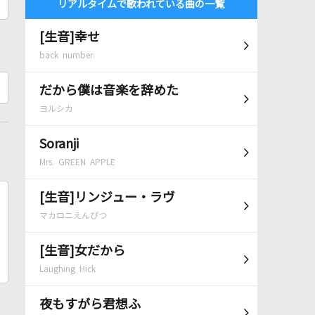
リアルタイムで歌われている曲の一覧
[生音]幸せ
back number
だから僕は音楽を辞めた
ヨルシカ
Soranji
Mrs. GREEN APPLE
[生音]リンジュー・ラヴ
マカロニえんぴつ
[生音]女だから
Laughing Hick
夜もすがら君想ふ