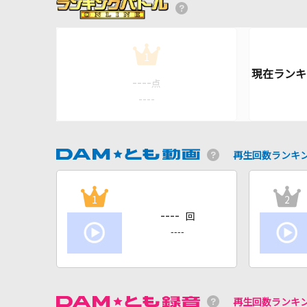
1
----
点
----
再生回数ランキ
1
2
----
回
----
再生回数ランキ