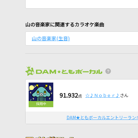
山の音楽家に関連するカラオケ楽曲
山の音楽家(生音)
91.932
☆♪Ｎｏｂｅｒ♪
さん
点
DAM★ともボーカルエントリーラン