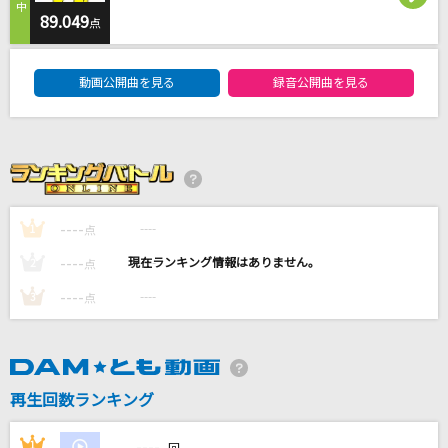
明日の記憶
89.049
点
SixTONES
DAM★ともボーカルエントリーランキング
動画公開曲を見る
録音公開曲を見る
火種
キタニタツヤ
ライラック
Mrs. GREEN APPLE
----
----
1
点
[生音]メロディー
----
----
2
点
玉置浩二
----
----
3
点
もっと見る
DAMの新曲・ランキングなど
カラオケ最新情報をチェック！
再生回数ランキング
----
1
----