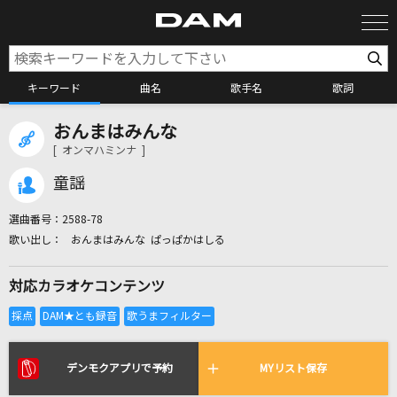
キーワード
曲名
歌手名
歌詞
おんまはみんな
カラオケ検索
[ オンマハミンナ ]
童謡
カラオケ店舗検索
選曲番号：
2588-78
おんまはみんな ぱっぱかはしる
カラオケリクエスト
対応カラオケコンテンツ
全国りれき
リアルタイムで歌われている曲の一覧
デンモクアプリで予約
MYリスト保存