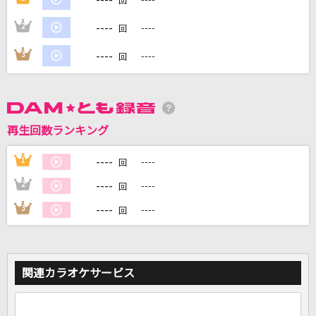
回
----
2
----
回
DAMに会員登録・ログインして
カラオケをもっと楽しもう！
----
3
----
回
再生回数ランキング
自宅でカラオケ歌い放題！
家族や友達と一緒に！練習にも！
----
1
----
回
----
2
----
回
----
3
----
回
関連カラオケサービス