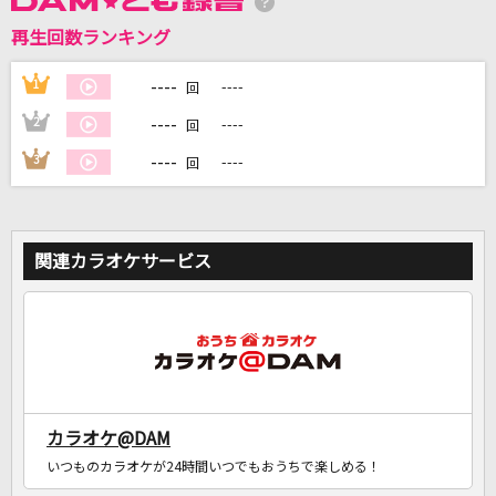
再生回数ランキング
DAMに会員登録・ログインして
カラオケをもっと楽しもう！
----
1
----
回
----
2
----
回
----
3
----
回
自宅でカラオケ歌い放題！
家族や友達と一緒に！練習にも！
関連カラオケサービス
カラオケ@DAM
いつものカラオケが24時間いつでもおうちで楽しめる！