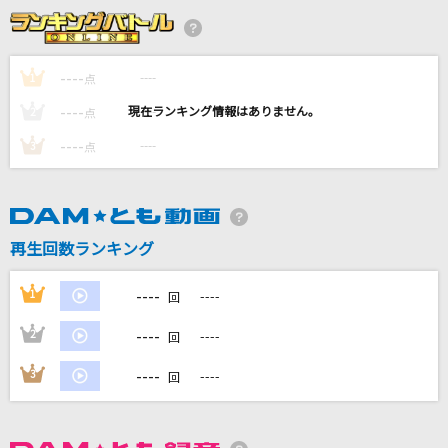
CENTURY COLOR
RAY-GUNS
----
----
1
点
[生音]One more time,One more chance
----
----
2
点
山崎まさよし
----
----
3
点
ゆりゆららららゆるゆり大事件
七森中☆ごらく部
[生音]僕のこと
再生回数ランキング
Mrs. GREEN APPLE
----
1
----
回
もっと見る
----
2
----
回
DAMの新曲・ランキングなど
----
3
----
回
カラオケ最新情報をチェック！