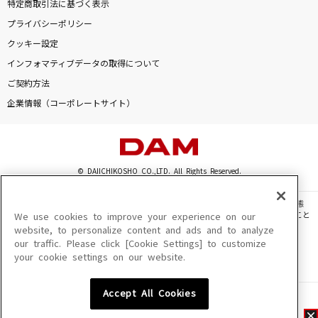
特定商取引法に基づく表示
プライバシーポリシー
クッキー設定
インフォマティブデータの取得について
ご契約方法
企業情報（コーポレートサイト）
© DAIICHIKOSHO CO.,LTD. All Rights Reserved.
このサイトに掲載されている一切の文章・画像・写真・動画・音声等を、手段や形態
を問わず、著作権法の定める範囲を超えて無断で複製、転載、ファイル化などすること
We use cookies to improve your experience on our
を禁じます。
website, to personalize content and ads and to analyze
our traffic. Please click [Cookie Settings] to customize
楽曲及びコンテンツは、機種によりご利用いただけない場合があります。
your cookie settings on our website.
楽曲及びコンテンツの配信日、配信内容が変更になる場合があります。
楽曲によりMYリスト保存ができない場合があります。
Accept All Cookies
JASRAC許諾番号
6602250213Y31015 6602250112Y38026 6602250240Y31015
6602250241Y45122