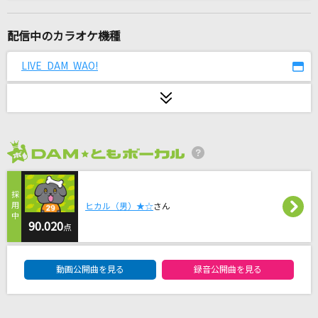
Catch You Catch Me
グミ
配信中のカラオケ機種
ultra魂
LIVE DAM WAO!
ずっと真夜中でいいのに。
雨
Be my Girl(神が残した夢を喰う。)
2026年8月度
MEN OF DESTINY
MIQ(MIO)
ヒカル（男）★☆
さん
六兆年と一夜物語
90.020
点
kemu feat.IA
DAM★ともボーカルエントリーランキング
動画公開曲を見る
録音公開曲を見る
平熱
Mr.Children