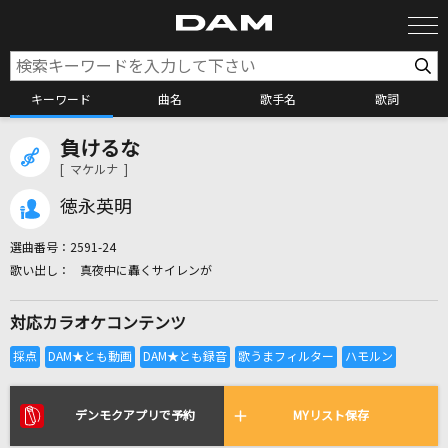
キーワード
曲名
歌手名
歌詞
負けるな
カラオケ検索
[ マケルナ ]
徳永英明
カラオケ店舗検索
選曲番号：
2591-24
真夜中に轟くサイレンが
カラオケリクエスト
対応カラオケコンテンツ
全国りれき
リアルタイムで歌われている曲の一覧
デンモクアプリで予約
MYリスト保存