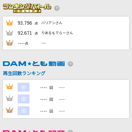
カブトムシ
aiko
93.796
バリアンさん
1
点
盛れ！ミ・アモーレ
92.671
りあるもでらーさん
2
点
Juice=Juice
----
----
3
点
カレンダー
川崎鷹也
忘却の空
再生回数ランキング
SADS
----
1
----
回
もっと見る
----
2
----
回
DAMの新曲・ランキングなど
----
3
----
回
カラオケ最新情報をチェック！