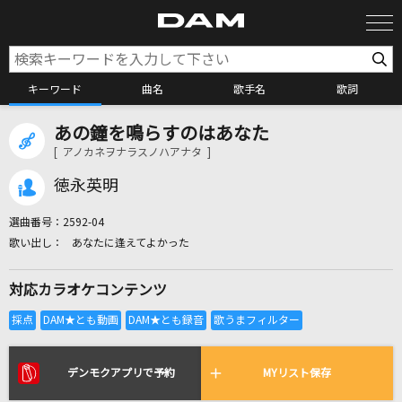
キーワード
曲名
歌手名
歌詞
あの鐘を鳴らすのはあなた
カラオケ検索
[ アノカネヲナラスノハアナタ ]
徳永英明
カラオケ店舗検索
選曲番号：
2592-04
あなたに逢えてよかった
カラオケリクエスト
対応カラオケコンテンツ
全国りれき
リアルタイムで歌われている曲の一覧
デンモクアプリで予約
MYリスト保存