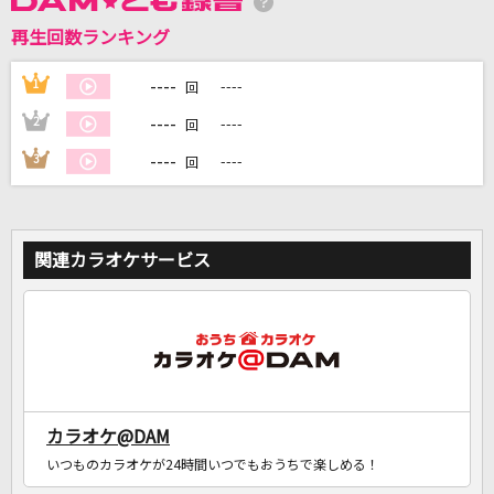
再生回数ランキング
DAMに会員登録・ログインして
カラオケをもっと楽しもう！
----
1
----
回
----
2
----
回
----
3
----
回
自宅でカラオケ歌い放題！
家族や友達と一緒に！練習にも！
関連カラオケサービス
カラオケ@DAM
いつものカラオケが24時間いつでもおうちで楽しめる！