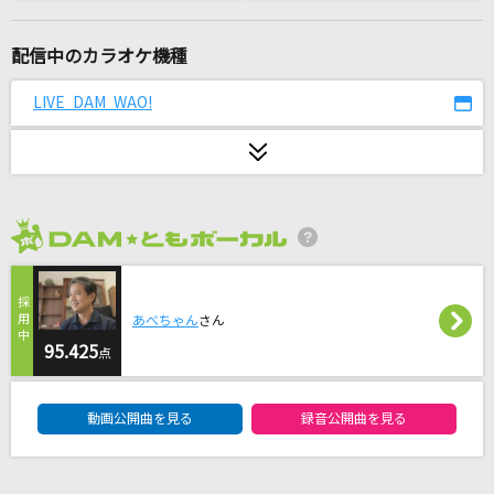
月に吠える
ヨルシカ
配信中のカラオケ機種
[生音]CHANCE!
LIVE DAM WAO!
白井貴子
金沢望郷歌
松原健之
2026年8月度
[生音]こころの花道
朝花美穂
あべちゃん
さん
フラミンゴ
95.425
点
syudou
DAM★ともボーカルエントリーランキング
動画公開曲を見る
録音公開曲を見る
[生音]ドライフラワー
優里