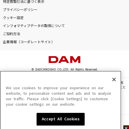
特定商取引法に基づく表示
プライバシーポリシー
クッキー設定
インフォマティブデータの取得について
ご契約方法
企業情報（コーポレートサイト）
© DAIICHIKOSHO CO.,LTD. All Rights Reserved.
このサイトに掲載されている一切の文章・画像・写真・動画・音声等を、手段や形態
を問わず、著作権法の定める範囲を超えて無断で複製、転載、ファイル化などすること
We use cookies to improve your experience on our
を禁じます。
website, to personalize content and ads and to analyze
our traffic. Please click [Cookie Settings] to customize
楽曲及びコンテンツは、機種によりご利用いただけない場合があります。
your cookie settings on our website.
楽曲及びコンテンツの配信日、配信内容が変更になる場合があります。
楽曲によりMYリスト保存ができない場合があります。
Accept All Cookies
JASRAC許諾番号
6602250213Y31015 6602250112Y38026 6602250240Y31015
6602250241Y45122