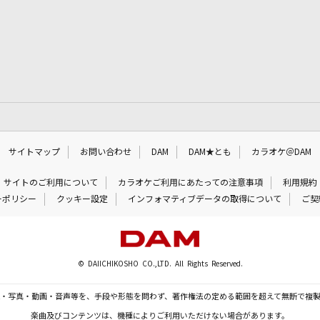
サイトマップ
お問い合わせ
DAM
DAM★とも
カラオケ＠DAM
サイトのご利用について
カラオケご利用にあたっての注意事項
利用規約
ーポリシー
クッキー設定
インフォマティブデータの取得について
ご契
© DAIICHIKOSHO CO.,LTD. All Rights Reserved.
・写真・動画・音声等を、手段や形態を問わず、著作権法の定める範囲を超えて無断で複
楽曲及びコンテンツは、機種によりご利用いただけない場合があります。