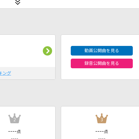
2026年8月度
動画公開曲を見る
録音公開曲を見る
キング
2
3
----
----
点
点
----
----