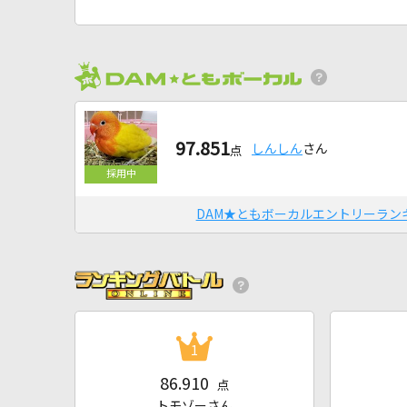
97.851
しんしん
さん
点
DAM★ともボーカルエントリーラン
1
86.910
点
トモゾーさん