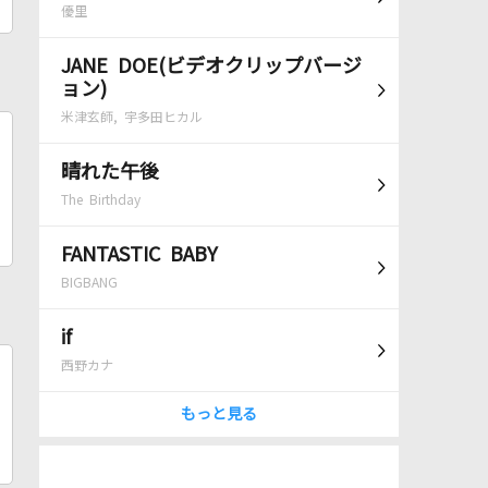
優里
JANE DOE(ビデオクリップバージ
ョン)
米津玄師, 宇多田ヒカル
晴れた午後
The Birthday
FANTASTIC BABY
BIGBANG
if
西野カナ
もっと見る