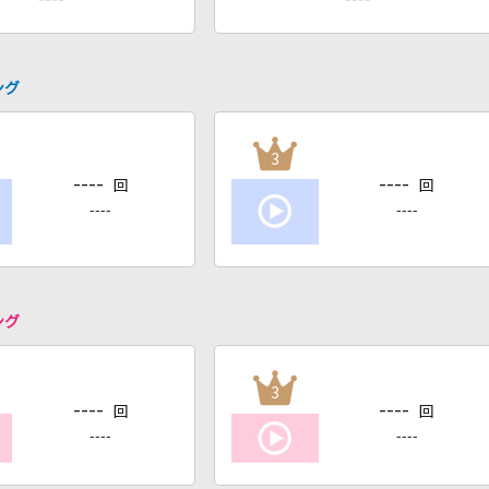
ング
3
----
----
回
回
----
----
ング
3
----
----
回
回
----
----