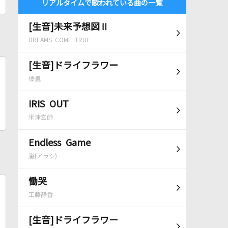
リアルタイムで歌われている曲の一覧
[生音]未来予想図Ⅱ
DREAMS COME TRUE
[生音]ドライフラワー
優里
IRIS OUT
米津玄師
Endless Game
嵐(アラシ)
慟哭
工藤静香
[生音]ドライフラワー