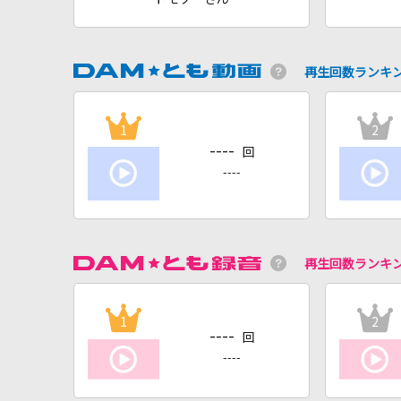
再生回数ランキ
1
2
----
回
----
再生回数ランキ
1
2
----
回
----