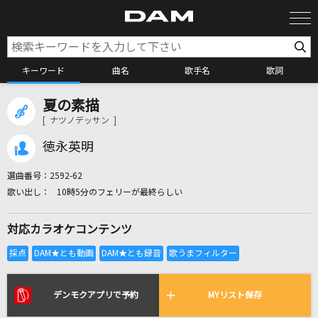
キーワード
曲名
歌手名
歌詞
夏の素描
カラオケ検索
[ ナツノデッサン ]
徳永英明
カラオケ店舗検索
選曲番号：
2592-62
10時5分のフェリーが最終らしい
カラオケリクエスト
対応カラオケコンテンツ
全国りれき
リアルタイムで歌われている曲の一覧
デンモクアプリで予約
MYリスト保存