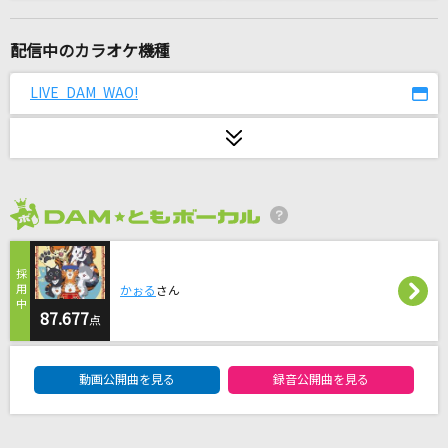
マリーゴールド
あいみょん
配信中のカラオケ機種
愛くださいませ
LIVE DAM WAO!
≠ME
らしさ
Official髭男dism
2026年8月度
Story
AI
かぉる
さん
風になる
87.677
点
つじあやの
DAM★ともボーカルエントリーランキング
動画公開曲を見る
録音公開曲を見る
[生音]WILD RUSH
T.M.Revolution