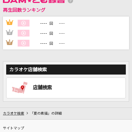
再生回数ランキング
DAMに会員登録・ログインして
カラオケをもっと楽しもう！
----
1
----
回
----
2
----
回
----
3
----
回
自宅でカラオケ歌い放題！
家族や友達と一緒に！練習にも！
カラオケ店舗検索
店舗検索
カラオケ検索
「夏の素描」の詳細
サイトマップ