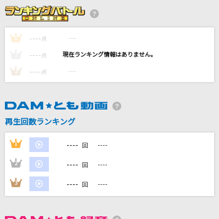
[生音]冬と春
back number
----
----
1
点
[生音]君の知らない物語
----
----
2
点
supercell
----
----
3
点
濁流のほとり 清流の淵
梶原景時(井上和彦)
母国情緒
再生回数ランキング
東京事変
----
1
----
回
もっと見る
----
2
----
回
DAMの新曲・ランキングなど
----
3
----
回
カラオケ最新情報をチェック！