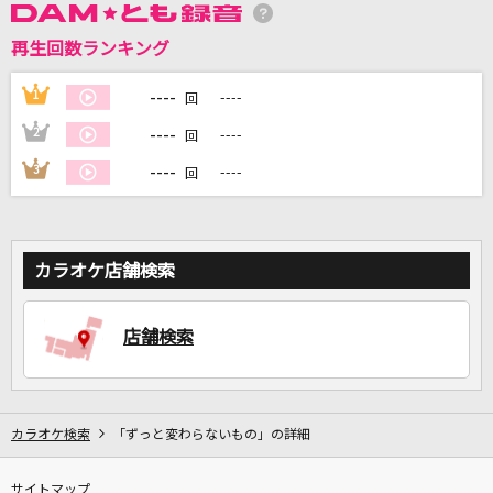
再生回数ランキング
DAMに会員登録・ログインして
カラオケをもっと楽しもう！
----
1
----
回
----
2
----
回
----
3
----
回
自宅でカラオケ歌い放題！
家族や友達と一緒に！練習にも！
カラオケ店舗検索
店舗検索
カラオケ検索
「ずっと変わらないもの」の詳細
サイトマップ