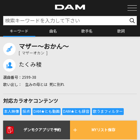
キーワード
曲名
歌手名
歌詞
マザー～おかん～
カラオケ検索
[ マザーオカン ]
たくみ稜
カラオケ店舗検索
選曲番号：
2599-38
生みの母とは 死に別れ
カラオケリクエスト
対応カラオケコンテンツ
全国りれき
リアルタイムで歌われている曲の一覧
デンモクアプリで予約
MYリスト保存