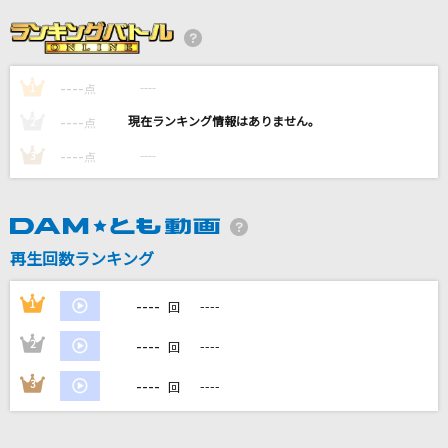
紗痲
煮ル果実
----
----
1
運命
点
sumika
----
----
2
点
----
----
3
点
[生音]烈車戦隊トッキュウジャー
伊勢大貴
パプリカ
再生回数ランキング
Foorin
----
1
----
回
もっと見る
----
2
----
回
DAMの新曲・ランキングなど
----
3
----
回
カラオケ最新情報をチェック！