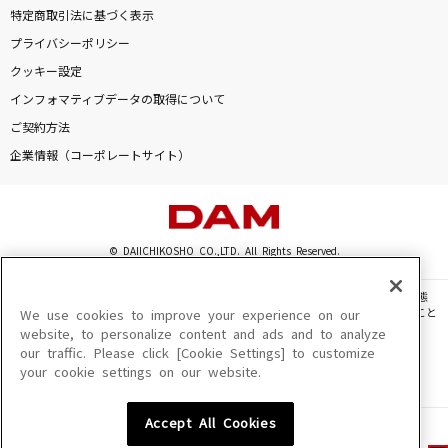
特定商取引法に基づく表示
プライバシーポリシー
クッキー設定
インフォマティブデータの取得について
ご契約方法
企業情報（コーポレートサイト）
© DAIICHIKOSHO CO.,LTD. All Rights Reserved.
このサイトに掲載されている一切の文章・画像・写真・動画・音声等を、手段や形態
を問わず、著作権法の定める範囲を超えて無断で複製、転載、ファイル化などすること
We use cookies to improve your experience on our
を禁じます。
website, to personalize content and ads and to analyze
our traffic. Please click [Cookie Settings] to customize
楽曲及びコンテンツは、機種によりご利用いただけない場合があります。
your cookie settings on our website.
楽曲及びコンテンツの配信日、配信内容が変更になる場合があります。
楽曲によりMYリスト保存ができない場合があります。
Accept All Cookies
JASRAC許諾番号
6602250213Y31015 6602250112Y38026 6602250240Y31015