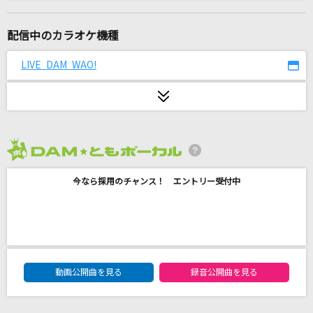
お子さまプレート
go!go!vanillas
配信中のカラオケ機種
Theater
LIVE DAM WAO!
King & Prince
Black Cherry
Acid Black Cherry
2026年8月度
CITRUS
今なら採用のチャンス！ エントリー受付中
Da-iCE
イマジナリーリロード
じん
DAM★ともボーカルエントリーランキング
RPG
動画公開曲を見る
録音公開曲を見る
SEKAI NO OWARI(世界の終わり)