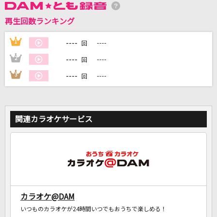
再生回数ランキング
DAMに会員登録・ログインして
カラオケをもっと楽しもう！
----
1
----
回
----
2
----
回
----
3
----
回
自宅でカラオケ歌い放題！
家族や友達と一緒に！練習にも！
関連カラオケサービス
カラオケ@DAM
いつものカラオケが24時間いつでもおうちで楽しめる！