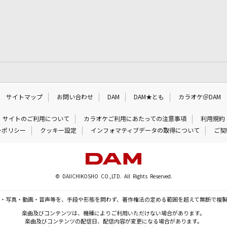
サイトマップ
お問い合わせ
DAM
DAM★とも
カラオケ＠DAM
サイトのご利用について
カラオケご利用にあたっての注意事項
利用規約
ーポリシー
クッキー設定
インフォマティブデータの取得について
ご契
© DAIICHIKOSHO CO.,LTD. All Rights Reserved.
・写真・動画・音声等を、手段や形態を問わず、著作権法の定める範囲を超えて無断で複
楽曲及びコンテンツは、機種によりご利用いただけない場合があります。
楽曲及びコンテンツの配信日、配信内容が変更になる場合があります。