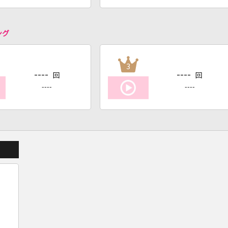
ング
3
----
----
回
回
----
----