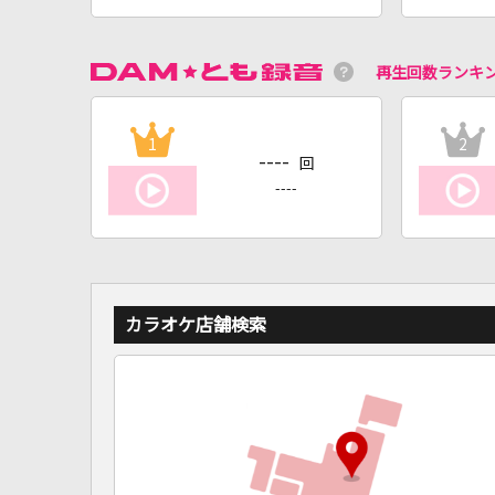
再生回数ランキ
1
2
----
回
----
カラオケ店舗検索