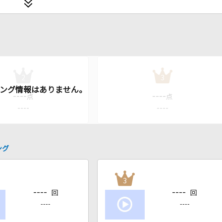
2
3
----
----
点
点
----
----
ング
3
----
----
回
回
----
----