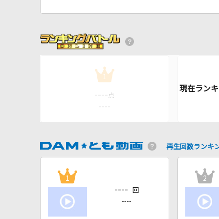
1
----
点
----
再生回数ランキ
1
2
----
回
----