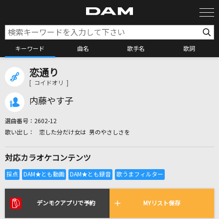
キーワード
曲名
歌手名
歌詞
恋通り
カラオケ検索
[ コイドオリ ]
内藤やす子
カラオケ店舗検索
選曲番号：
2602-12
恋した分だけ女は 男のやさしさを
カラオケリクエスト
対応カラオケコンテンツ
全国りれき
リアルタイムで歌われている曲の一覧
デンモクアプリで予約
MYリスト保存