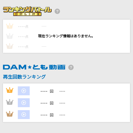
[生音]チェックのワンピース(back number do
me tour 2018 “stay with you“)
back number
----
----
1
点
Ai☆$!!
----
----
2
点
[GODASH]明星スバル(CV.柿原徹也)、天城一彩(CV.梶原岳人)、葵ゆうた(C
V.斉藤壮馬)、天城燐音(CV.阿座上洋平)、エス(CV.豊島修平)
----
----
3
点
[生音]アイデア(ビデオクリップバージョン)
星野 源
再生回数ランキング
ヨルノカタスミ
----
kobore
1
----
回
----
2
----
もっと見る
回
----
3
----
回
DAMの新曲・ランキングなど
カラオケ最新情報をチェック！