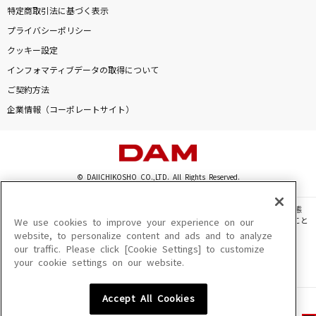
特定商取引法に基づく表示
プライバシーポリシー
クッキー設定
インフォマティブデータの取得について
ご契約方法
企業情報（コーポレートサイト）
© DAIICHIKOSHO CO.,LTD. All Rights Reserved.
このサイトに掲載されている一切の文章・画像・写真・動画・音声等を、手段や形態
を問わず、著作権法の定める範囲を超えて無断で複製、転載、ファイル化などすること
We use cookies to improve your experience on our
を禁じます。
website, to personalize content and ads and to analyze
our traffic. Please click [Cookie Settings] to customize
楽曲及びコンテンツは、機種によりご利用いただけない場合があります。
your cookie settings on our website.
楽曲及びコンテンツの配信日、配信内容が変更になる場合があります。
楽曲によりMYリスト保存ができない場合があります。
Accept All Cookies
JASRAC許諾番号
6602250213Y31015 6602250112Y38026 6602250240Y31015