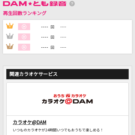
再生回数ランキング
----
1
----
回
DAMに会員登録・ログインして
カラオケをもっと楽しもう！
----
2
----
回
----
3
----
回
自宅でカラオケ歌い放題！
家族や友達と一緒に！練習にも！
関連カラオケサービス
カラオケ@DAM
いつものカラオケが24時間いつでもおうちで楽しめる！