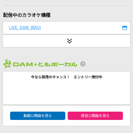
ANOTHER WORLD
GACKT(Gackt)
配信中のカラオケ機種
Glorious Break
LIVE DAM WAO!
水樹奈々
[生音]サヨナラ
GAO
2026年8月度
シンデレラボーイ
今なら採用のチャンス！ エントリー受付中
Saucy Dog
ベスト
[Alexandros]メドレー
DAM★ともボーカルエントリーランキング
銀の龍の背に乗って
動画公開曲を見る
録音公開曲を見る
中島みゆき