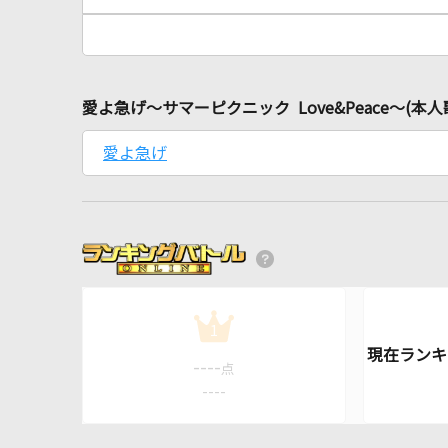
愛よ急げ～サマーピクニック Love&Peace～(本
愛よ急げ
1
----
点
----