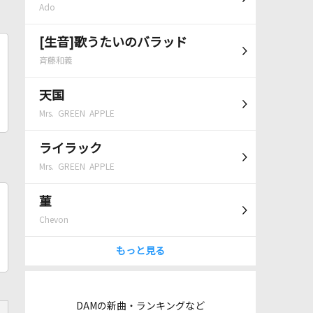
Ado
[生音]歌うたいのバラッド
斉藤和義
天国
Mrs. GREEN APPLE
ライラック
Mrs. GREEN APPLE
菫
Chevon
もっと見る
DAMの新曲・ランキングなど