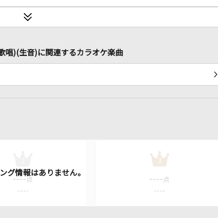
人歌唱)(生音)に関連するカラオケ楽曲
2
3
----
----
点
点
----
----