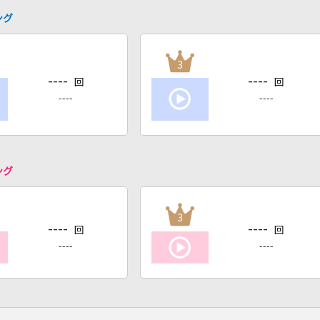
ング
3
----
----
回
回
----
----
ング
3
----
----
回
回
----
----