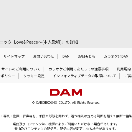
ック Love&Peace～(本人歌唱)」の詳細
サイトマップ
お問い合わせ
DAM
DAM★とも
カラオケ＠DAM
サイトのご利用について
カラオケご利用にあたっての注意事項
利用規約
ーポリシー
クッキー設定
インフォマティブデータの取得について
ご契
© DAIICHIKOSHO CO.,LTD. All Rights Reserved.
・写真・動画・音声等を、手段や形態を問わず、著作権法の定める範囲を超えて無断で複
楽曲及びコンテンツは、機種によりご利用いただけない場合があります。
楽曲及びコンテンツの配信日、配信内容が変更になる場合があります。