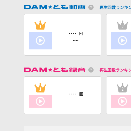
再生回数ランキ
1
2
----
回
----
再生回数ランキ
1
2
----
回
----