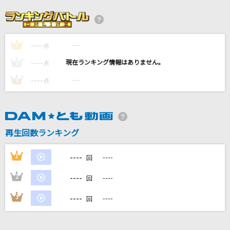
楓
スピッツ
----
----
1
点
[生音]しなやかに歌って
----
----
2
点
山口百恵
----
----
3
点
命のユースティティア
Neru feat.鏡音レン
再生回数ランキング
[生音]#情とは
This is LAST
----
1
----
回
もっと見る
----
2
----
回
----
3
----
回
DAMの新曲・ランキングなど
カラオケ最新情報をチェック！