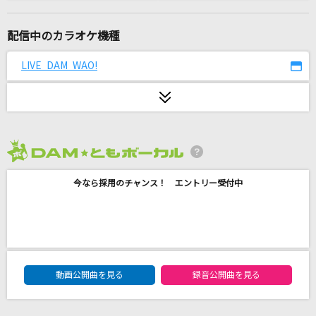
Virgin's high!
MELL
配信中のカラオケ機種
バニラ
LIVE DAM WAO!
きゃない
抱きしめたい
Mr.Children
2026年8月度
[生音]奇跡の地球
今なら採用のチャンス！ エントリー受付中
桑田佳祐&Mr.Children
作品No.2「春」イ長調～ぼくらのウォーゲーム!
～
AiM
DAM★ともボーカルエントリーランキング
動画公開曲を見る
録音公開曲を見る
[生音]粉雪
レミオロメン