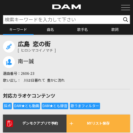
キーワード
曲名
歌手名
歌詞
広島 恋の街
カラオケ検索
[ ヒロシマコイノマチ ]
南一誠
カラオケ店舗検索
選曲番号：
2606-23
川は日暮れて 豊かに流れ
カラオケリクエスト
対応カラオケコンテンツ
全国りれき
リアルタイムで歌われている曲の一覧
デンモクアプリで予約
MYリスト保存