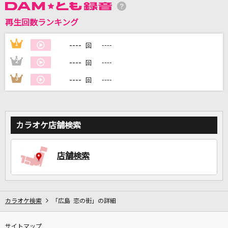
再生回数ランキング
DAMに会員登録・ログインして
----
1
----
回
カラオケをもっと楽しもう！
----
2
----
回
----
3
----
回
自宅でカラオケ歌い放題！
家族や友達と一緒に！練習にも！
カラオケ店舗検索
店舗検索
カラオケ検索
「広島 恋の街」の詳細
サイトマップ