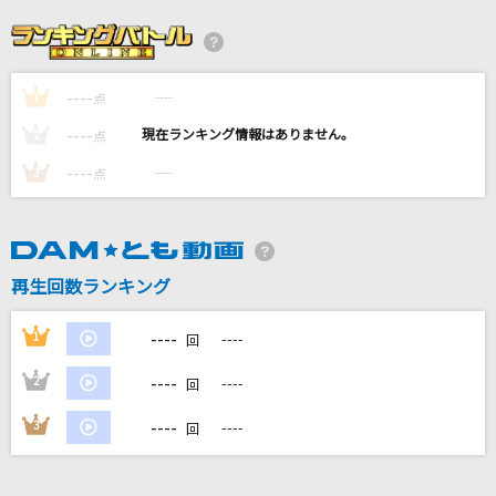
今では…今なら…今も…
B'z
----
----
1
仮面舞踏会
点
少年隊
----
----
2
点
----
----
3
点
星の雨
WEST.
風神雷神
再生回数ランキング
木村徹二
----
1
----
回
もっと見る
----
2
----
回
DAMの新曲・ランキングなど
----
3
----
回
カラオケ最新情報をチェック！