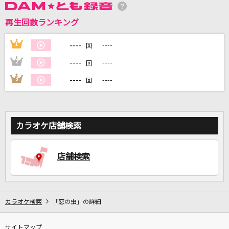
再生回数ランキング
DAMに会員登録・ログインして
カラオケをもっと楽しもう！
----
1
----
回
----
2
----
回
----
3
----
回
自宅でカラオケ歌い放題！
家族や友達と一緒に！練習にも！
カラオケ店舗検索
店舗検索
カラオケ検索
「恋の虫」の詳細
サイトマップ