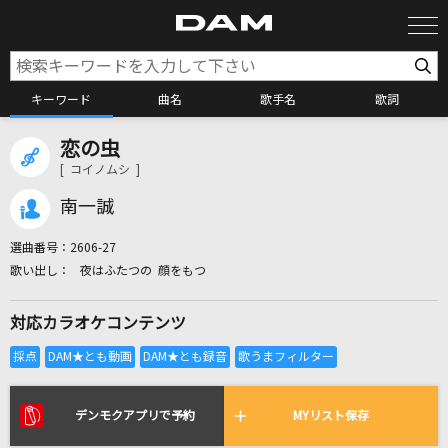
キーワード
曲名
歌手名
歌詞
恋の虫
カラオケ検索
[ コイノムシ ]
南一誠
カラオケ店舗検索
選曲番号：
2606-27
夜はふたつの 顔をもつ
カラオケリクエスト
対応カラオケコンテンツ
全国りれき
リアルタイムで歌われている曲の一覧
デンモクアプリで予約
MYリスト保存