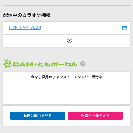
シングルベッド
シャ乱Q
配信中のカラオケ機種
新橋二丁目七番地
LIVE DAM WAO!
あさみ ちゆき
dearest.
松浦亜弥
2026年8月度
[生音]ひまわりの約束
今なら採用のチャンス！ エントリー受付中
秦 基博
田園
玉置浩二
DAM★ともボーカルエントリーランキング
林檎売りの泡沫少女
動画公開曲を見る
録音公開曲を見る
yukkedoluce feat.GUMI