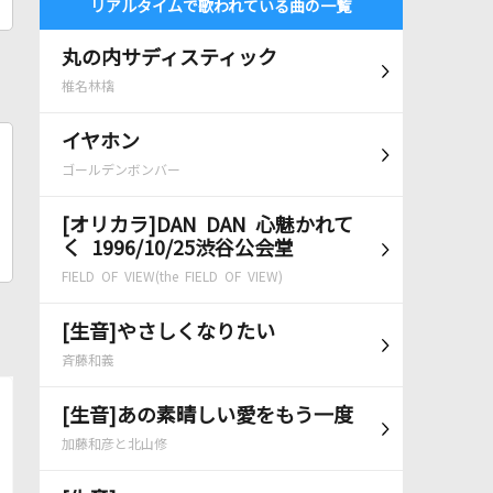
リアルタイムで歌われている曲の一覧
丸の内サディスティック
椎名林檎
イヤホン
ゴールデンボンバー
[オリカラ]DAN DAN 心魅かれて
く 1996/10/25渋谷公会堂
FIELD OF VIEW(the FIELD OF VIEW)
[生音]やさしくなりたい
斉藤和義
[生音]あの素晴しい愛をもう一度
加藤和彦と北山修