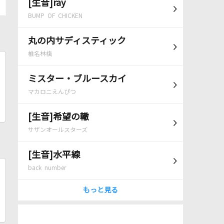
[生音]ray
BUMP OF CHICKEN
丸の内サディスティック
椎名林檎
ミスター・ブルースカイ
マカロニえんぴつ
[生音]希望の轍
サザンオールスターズ
[生音]水平線
back number
もっと見る