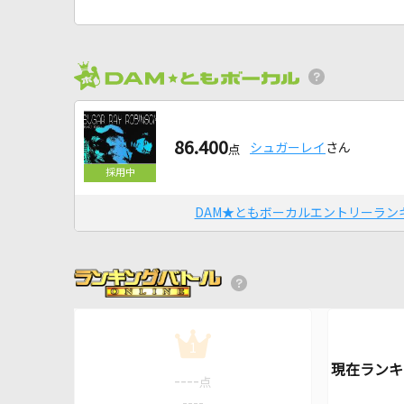
86.400
シュガーレイ
さん
点
DAM★ともボーカルエントリーラン
1
----
点
----