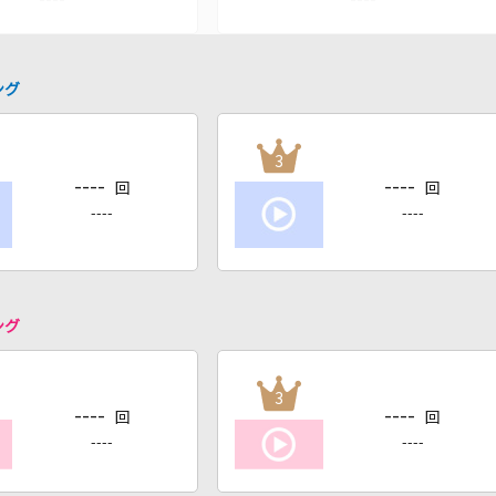
ング
3
----
----
回
回
----
----
ング
3
----
----
回
回
----
----