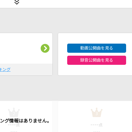
2026年8月度
動画公開曲を見る
録音公開曲を見る
キング
2
3
----
----
点
点
----
----