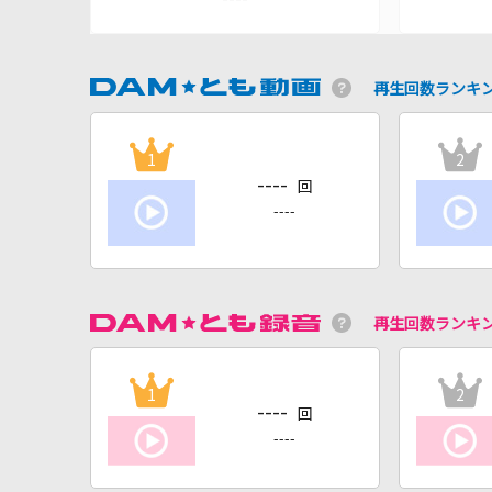
再生回数ランキ
1
2
----
回
----
再生回数ランキ
1
2
----
回
----