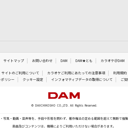
サイトマップ
お問い合わせ
DAM
DAM★とも
カラオケ＠DAM
サイトのご利用について
カラオケご利用にあたっての注意事項
利用規約
ーポリシー
クッキー設定
インフォマティブデータの取得について
ご契
© DAIICHIKOSHO CO.,LTD. All Rights Reserved.
・写真・動画・音声等を、手段や形態を問わず、著作権法の定める範囲を超えて無断で複
楽曲及びコンテンツは、機種によりご利用いただけない場合があります。