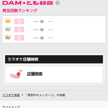
再生回数ランキング
DAMに会員登録・ログインして
カラオケをもっと楽しもう！
----
1
----
回
----
2
----
回
----
3
----
回
自宅でカラオケ歌い放題！
家族や友達と一緒に！練習にも！
カラオケ店舗検索
店舗検索
カラオケ検索
「真夜中のメッセージ」の詳細
サイトマップ