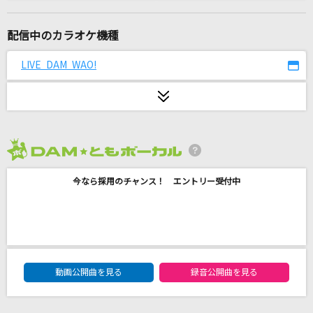
点描の唄(feat.井上苑子)
Mrs. GREEN APPLE
配信中のカラオケ機種
[生音]糸
LIVE DAM WAO!
中島みゆき
Let It Go～ありのままで～
松たか子
2026年8月度
回る空うさぎ
今なら採用のチャンス！ エントリー受付中
Orangestar
[生音]メロディー
玉置浩二
DAM★ともボーカルエントリーランキング
弱虫モンブラン
動画公開曲を見る
録音公開曲を見る
DECO*27