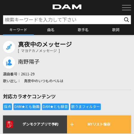
キーワード
曲名
歌手名
歌詞
真夜中のメッセージ
カラオケ検索
[ マヨナカノメッセージ ]
南野陽子
カラオケ店舗検索
選曲番号：
2611-29
真夜中のいつものベルは
カラオケリクエスト
対応カラオケコンテンツ
全国りれき
リアルタイムで歌われている曲の一覧
デンモクアプリで予約
MYリスト保存