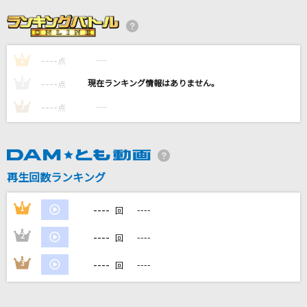
[生音]北国の春
千昌夫
----
----
1
私
点
Mrs. GREEN APPLE
----
----
2
点
----
----
3
点
Blooming Days
加賀美茉莉
[生音]赤いハンカチ
再生回数ランキング
石原裕次郎
----
1
----
回
もっと見る
----
2
----
回
DAMの新曲・ランキングなど
----
3
----
回
カラオケ最新情報をチェック！