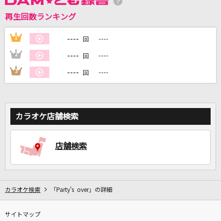
再生回数ランキング
DAMに会員登録・ログインして
カラオケをもっと楽しもう！
----
1
----
回
----
2
----
回
----
3
----
回
自宅でカラオケ歌い放題！
家族や友達と一緒に！練習にも！
カラオケ店舗検索
店舗検索
カラオケ検索
「Party's over」の詳細
サイトマップ