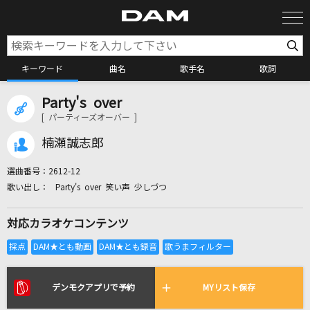
キーワード
曲名
歌手名
歌詞
Party's over
カラオケ検索
[ パーティーズオーバー ]
楠瀬誠志郎
カラオケ店舗検索
選曲番号：
2612-12
Party's over 笑い声 少しづつ
カラオケリクエスト
対応カラオケコンテンツ
全国りれき
リアルタイムで歌われている曲の一覧
デンモクアプリで予約
MYリスト保存