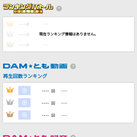
[生音]炎
LiSA
----
----
1
点
[生音]楓
----
----
2
点
スピッツ
----
----
3
点
しわあわせ
Vaundy
小さな恋のうた
再生回数ランキング
MONGOL800
----
1
----
回
もっと見る
----
2
----
回
DAMの新曲・ランキングなど
----
3
----
回
カラオケ最新情報をチェック！