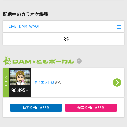
サクラウサギ
川崎鷹也
配信中のカラオケ機種
あの夏に咲け
LIVE DAM WAO!
ヨルシカ
ノーダウト
Official髭男dism
2026年8月度
[生音]桜
コブクロ
ダイエットは
さん
いいんですか?
90.495
点
RADWIMPS
DAM★ともボーカルエントリーランキング
動画公開曲を見る
録音公開曲を見る
惑星ループ
ナユタン星人