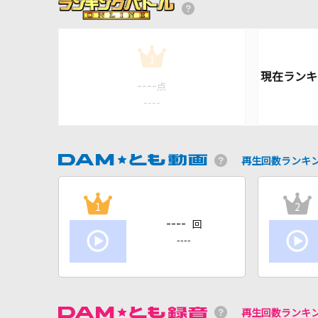
1
----
点
----
再生回数ランキ
1
2
----
回
----
再生回数ランキ