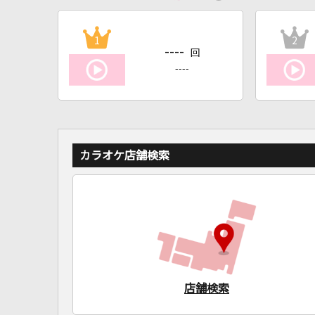
1
2
----
回
----
カラオケ店舗検索
店舗検索