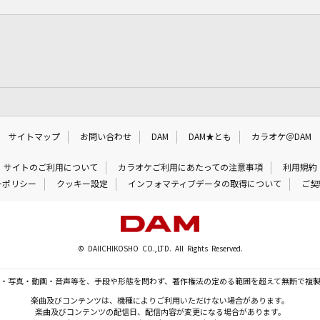
サイトマップ
お問い合わせ
DAM
DAM★とも
カラオケ＠DAM
サイトのご利用について
カラオケご利用にあたっての注意事項
利用規約
ーポリシー
クッキー設定
インフォマティブデータの取得について
ご契
© DAIICHIKOSHO CO.,LTD. All Rights Reserved.
・写真・動画・音声等を、手段や形態を問わず、著作権法の定める範囲を超えて無断で複
楽曲及びコンテンツは、機種によりご利用いただけない場合があります。
楽曲及びコンテンツの配信日、配信内容が変更になる場合があります。