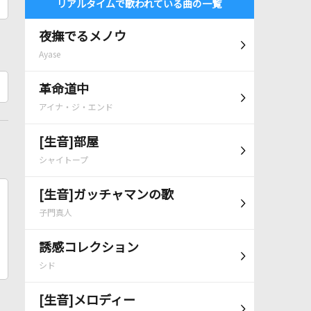
リアルタイムで歌われている曲の一覧
夜撫でるメノウ
Ayase
革命道中
アイナ・ジ・エンド
[生音]部屋
シャイトープ
[生音]ガッチャマンの歌
子門真人
誘感コレクション
シド
[生音]メロディー