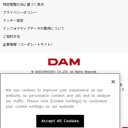
特定商取引法に基づく表示
プライバシーポリシー
クッキー設定
インフォマティブデータの取得について
ご契約方法
企業情報（コーポレートサイト）
© DAIICHIKOSHO CO.,LTD. All Rights Reserved.
このサイトに掲載されている一切の文章・画像・写真・動画・音声等を、手段や形態
を問わず、著作権法の定める範囲を超えて無断で複製、転載、ファイル化などすること
We use cookies to improve your experience on our
を禁じます。
website, to personalize content and ads and to analyze
our traffic. Please click [Cookie Settings] to customize
楽曲及びコンテンツは、機種によりご利用いただけない場合があります。
your cookie settings on our website.
楽曲及びコンテンツの配信日、配信内容が変更になる場合があります。
楽曲によりMYリスト保存ができない場合があります。
Accept All Cookies
JASRAC許諾番号
6602250213Y31015 6602250112Y38026 6602250240Y31015