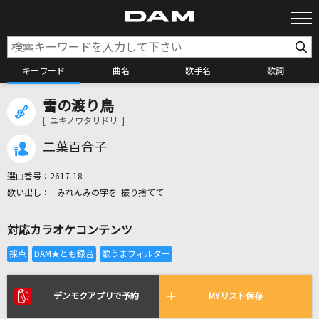
キーワード
曲名
歌手名
歌詞
雪の渡り鳥
カラオケ検索
[ ユキノワタリドリ ]
二葉百合子
カラオケ店舗検索
選曲番号：
2617-18
みれんみの字を 振り捨てて
カラオケリクエスト
対応カラオケコンテンツ
全国りれき
リアルタイムで歌われている曲の一覧
デンモクアプリで予約
MYリスト保存