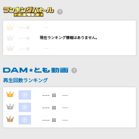
サウダージ
ポルノグラフィティ
----
----
1
[生音]傷だらけを抱きしめて
点
T-BOLAN
----
----
2
点
----
----
3
点
夜に駆ける
YOASOBI
[生音]Crazy For You [クレイジー・フォー・ユ
再生回数ランキング
ー]
Madonna
----
1
----
回
もっと見る
----
2
----
回
----
3
----
回
DAMの新曲・ランキングなど
カラオケ最新情報をチェック！