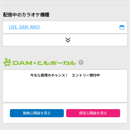
雨に濡れて
ZYYG,REV,ZARD&WANDS
配信中のカラオケ機種
Jazz with Fizz
LIVE DAM WAO!
機関紳士
melt bitter
さとうもか
2026年8月度
[生音]会いたかった
今なら採用のチャンス！ エントリー受付中
AKB48
[生音]時の流れに身をまかせ
テレサ・テン
DAM★ともボーカルエントリーランキング
[生音]初恋
動画公開曲を見る
録音公開曲を見る
aiko