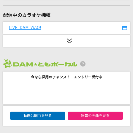
[生音]なごり雪
イルカ
配信中のカラオケ機種
今では…今なら…今も…-Mixture style-
LIVE DAM WAO!
B'z
嗚呼、素晴らしきニャン生
Nem feat.GUMI・鏡音レン
2026年8月度
[生音]狙いうち
今なら採用のチャンス！ エントリー受付中
山本リンダ
フラミンゴ
syudou
DAM★ともボーカルエントリーランキング
[プロオケ]シングルベッド
動画公開曲を見る
録音公開曲を見る
シャ乱Q