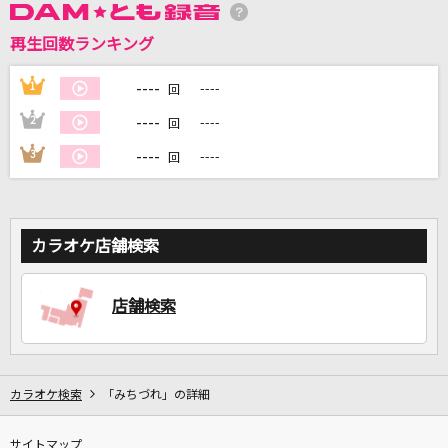
再生回数ランキング
DAMに会員登録・ログインして
カラオケをもっと楽しもう！
----
1
----
回
----
2
----
回
----
3
----
回
自宅でカラオケ歌い放題！
家族や友達と一緒に！練習にも！
カラオケ店舗検索
店舗検索
カラオケ検索
「みちづれ」の詳細
サイトマップ