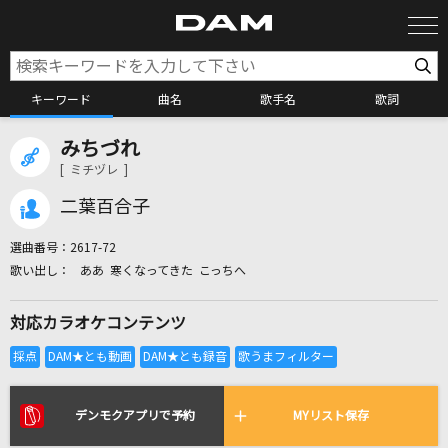
キーワード
曲名
歌手名
歌詞
みちづれ
カラオケ検索
[ ミチヅレ ]
二葉百合子
カラオケ店舗検索
選曲番号：
2617-72
ああ 寒くなってきた こっちへ
カラオケリクエスト
対応カラオケコンテンツ
全国りれき
リアルタイムで歌われている曲の一覧
デンモクアプリで予約
MYリスト保存