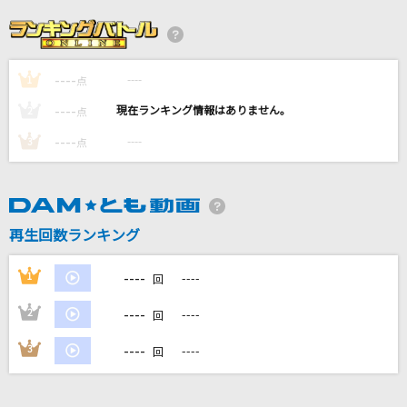
革命道中
アイナ・ジ・エンド
----
----
1
タイプ:ワイルド
点
松本梨香
----
----
2
点
----
----
3
点
ひと夏の長さより…
乃木坂46
[生音]ブルーアンバー
再生回数ランキング
back number
----
1
----
回
もっと見る
----
2
----
回
DAMの新曲・ランキングなど
----
3
----
回
カラオケ最新情報をチェック！