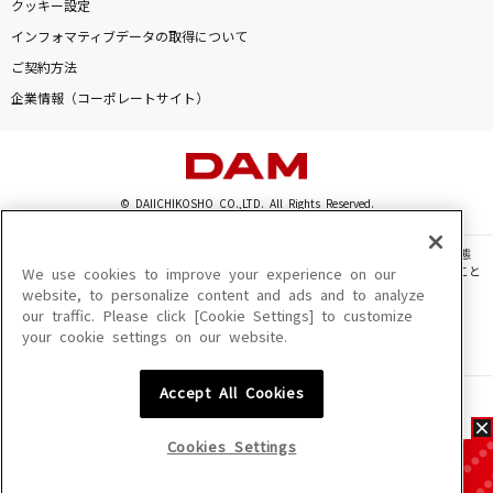
クッキー設定
インフォマティブデータの取得について
ご契約方法
企業情報（コーポレートサイト）
© DAIICHIKOSHO CO.,LTD. All Rights Reserved.
このサイトに掲載されている一切の文章・画像・写真・動画・音声等を、手段や形態
を問わず、著作権法の定める範囲を超えて無断で複製、転載、ファイル化などすること
We use cookies to improve your experience on our
を禁じます。
website, to personalize content and ads and to analyze
our traffic. Please click [Cookie Settings] to customize
楽曲及びコンテンツは、機種によりご利用いただけない場合があります。
your cookie settings on our website.
楽曲及びコンテンツの配信日、配信内容が変更になる場合があります。
楽曲によりMYリスト保存ができない場合があります。
Accept All Cookies
JASRAC許諾番号
6602250213Y31015 6602250112Y38026 6602250240Y31015
6602250241Y45122
Cookies Settings
NexTone許諾番号
ID000002945 ID000002947 ID000002937 ID000002938