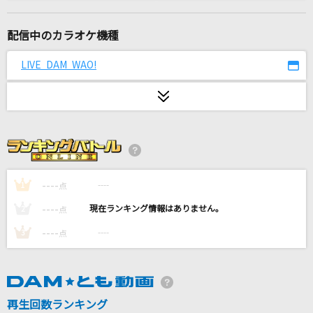
[生音]サザン・ウインド
中森明菜
配信中のカラオケ機種
They are
LIVE DAM WAO!
Mrs. GREEN APPLE
月光花
Janne Da Arc
secret arms
Ray
----
----
1
点
----
----
2
点
雲と幽霊
----
----
3
点
ヨルシカ
Kiss and Cry
七海うらら
再生回数ランキング