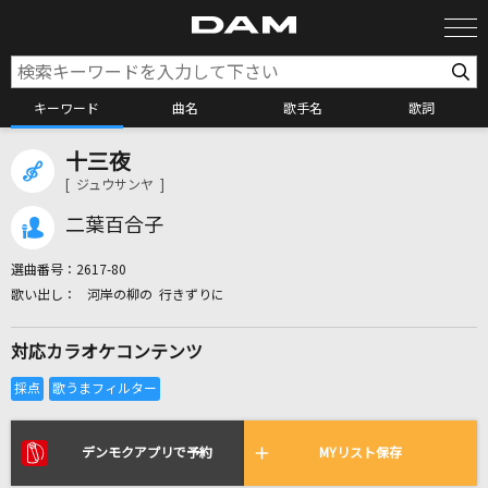
キーワード
曲名
歌手名
歌詞
十三夜
カラオケ検索
[ ジュウサンヤ ]
二葉百合子
カラオケ店舗検索
選曲番号：
2617-80
河岸の柳の 行きずりに
カラオケリクエスト
対応カラオケコンテンツ
全国りれき
リアルタイムで歌われている曲の一覧
デンモクアプリで予約
MYリスト保存