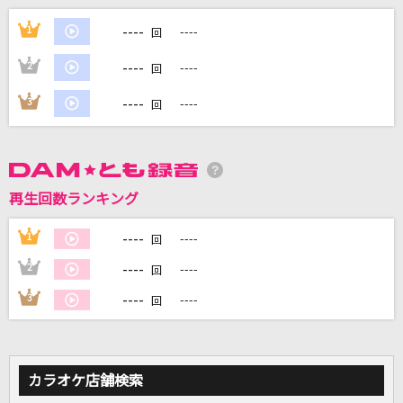
Blue Days (Jesse × Yugo Kochi)
----
1
----
回
SixTONES
----
2
----
回
炎
----
3
----
回
LiSA
濁流BOY
B'z
再生回数ランキング
[生音]115万キロのフィルム
----
1
----
回
Official髭男dism
----
2
----
回
もっと見る
----
3
----
回
DAMの新曲・ランキングなど
カラオケ最新情報をチェック！
カラオケ店舗検索