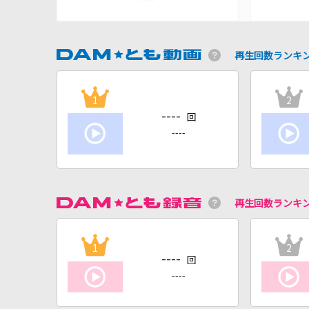
再生回数ランキ
1
2
----
回
----
再生回数ランキ
1
2
----
回
----