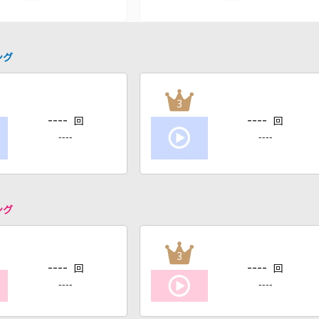
ング
3
----
----
回
回
----
----
ング
3
----
----
回
回
----
----