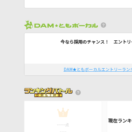
今なら採用のチャンス！ エントリ
DAM★ともボーカルエントリーラン
1
----
点
----