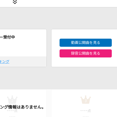
2026年8月度
ー受付中
動画公開曲を見る
録音公開曲を見る
キング
2
3
----
----
点
点
----
----