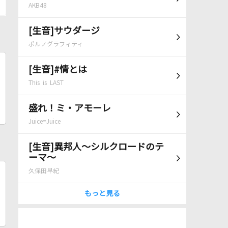
AKB48
[生音]サウダージ
ポルノグラフィティ
[生音]#情とは
This is LAST
盛れ！ミ・アモーレ
Juice=Juice
[生音]異邦人～シルクロードのテ
ーマ～
久保田早紀
もっと見る