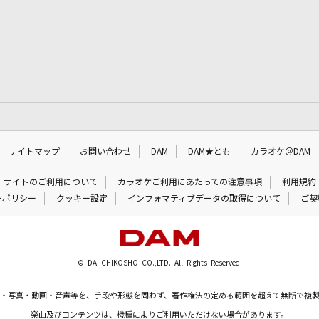
サイトマップ
お問い合わせ
DAM
DAM★とも
カラオケ＠DAM
サイトのご利用について
カラオケご利用にあたっての注意事項
利用規約
ーポリシー
クッキー設定
インフォマティブデータの取得について
ご契
© DAIICHIKOSHO CO.,LTD. All Rights Reserved.
・写真・動画・音声等を、手段や形態を問わず、著作権法の定める範囲を超えて無断で複
楽曲及びコンテンツは、機種によりご利用いただけない場合があります。