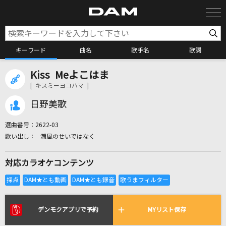
キーワード
曲名
歌手名
歌詞
Kiss Meよこはま
カラオケ検索
[ キスミーヨコハマ ]
日野美歌
カラオケ店舗検索
選曲番号：
2622-03
潮風のせいではなく
カラオケリクエスト
対応カラオケコンテンツ
全国りれき
リアルタイムで歌われている曲の一覧
デンモクアプリで予約
MYリスト保存