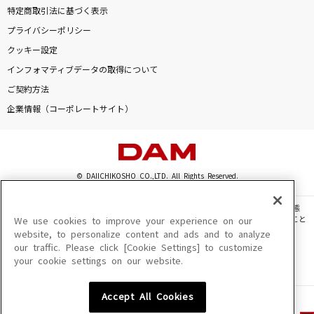
特定商取引法に基づく表示
プライバシーポリシー
クッキー設定
インフォマティブデータの取得について
ご契約方法
企業情報（コーポレートサイト）
© DAIICHIKOSHO CO.,LTD. All Rights Reserved.
このサイトに掲載されている一切の文章・画像・写真・動画・音声等を、手段や形態
を問わず、著作権法の定める範囲を超えて無断で複製、転載、ファイル化などすること
We use cookies to improve your experience on our
を禁じます。
website, to personalize content and ads and to analyze
our traffic. Please click [Cookie Settings] to customize
楽曲及びコンテンツは、機種によりご利用いただけない場合があります。
your cookie settings on our website.
楽曲及びコンテンツの配信日、配信内容が変更になる場合があります。
楽曲によりMYリスト保存ができない場合があります。
Accept All Cookies
JASRAC許諾番号
6602250213Y31015 6602250112Y38026 6602250240Y31015