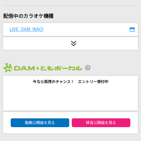
ぼくらのなぞなぞ
角巻わため
配信中のカラオケ機種
可愛くてごめん
LIVE DAM WAO!
HoneyWorks feat. かぴ
恋しさと せつなさと 心強さと
篠原涼子with t.komuro
2026年8月度
115万キロのフィルム
今なら採用のチャンス！ エントリー受付中
Official髭男dism
Glorious Break
水樹奈々
DAM★ともボーカルエントリーランキング
IRIS OUT
動画公開曲を見る
録音公開曲を見る
米津玄師