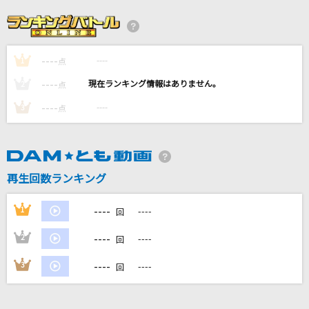
[生音]駅
竹内まりや
----
----
1
[生音]やさしくなりたい
点
斉藤和義
----
----
2
点
----
----
3
点
[生音]傷だらけを抱きしめて
T-BOLAN
瞑目の白き残像
再生回数ランキング
藤原泰衡(鳥海浩輔)
----
1
----
回
もっと見る
----
2
----
回
DAMの新曲・ランキングなど
----
3
----
回
カラオケ最新情報をチェック！