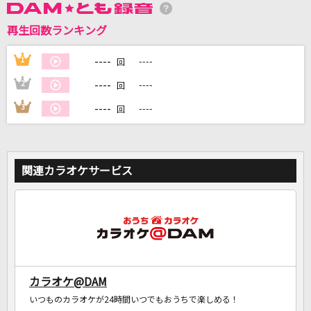
再生回数ランキング
DAMに会員登録・ログインして
カラオケをもっと楽しもう！
----
1
----
回
----
2
----
回
----
3
----
回
自宅でカラオケ歌い放題！
家族や友達と一緒に！練習にも！
関連カラオケサービス
カラオケ@DAM
いつものカラオケが24時間いつでもおうちで楽しめる！