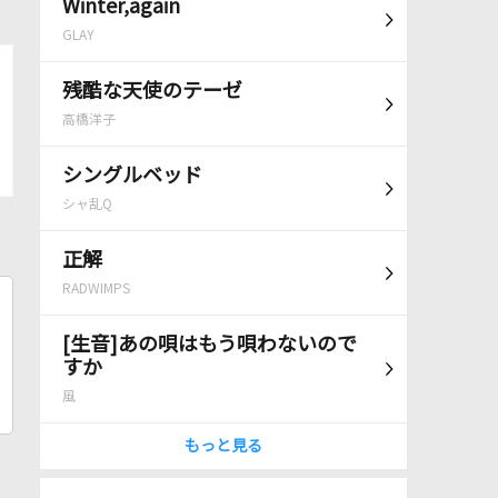
Winter,again
GLAY
残酷な天使のテーゼ
高橋洋子
シングルベッド
シャ乱Q
正解
RADWIMPS
[生音]あの唄はもう唄わないので
すか
風
もっと見る