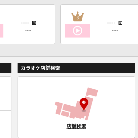
3
----
----
回
回
----
----
カラオケ店舗検索
店舗検索