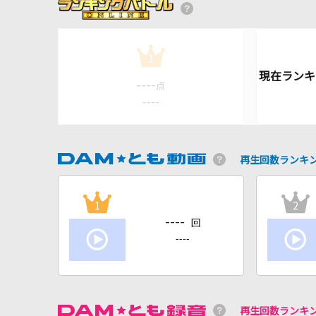
1
----
点
----
再生回数ランキ
1
2
----
回
----
再生回数ランキ