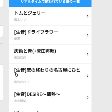
リアルタイムで歌われている曲の一覧
トムとジェリー
梅木マリ
[生音]ドライフラワー
優里
灰色と青(+菅田将暉)
米津玄師
[生音]恋の終わりの名古屋にひと
り
水森かおり
[生音]DESIRE～情熱～
中森明菜