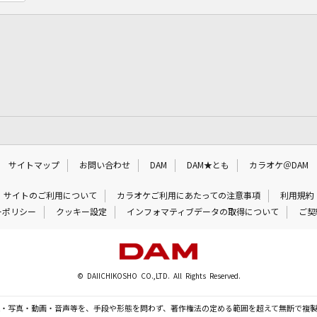
サイトマップ
お問い合わせ
DAM
DAM★とも
カラオケ＠DAM
サイトのご利用について
カラオケご利用にあたっての注意事項
利用規約
ーポリシー
クッキー設定
インフォマティブデータの取得について
ご契
© DAIICHIKOSHO CO.,LTD. All Rights Reserved.
・写真・動画・音声等を、手段や形態を問わず、著作権法の定める範囲を超えて無断で複