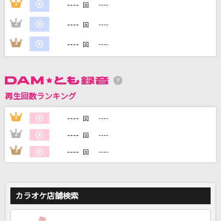
----
1
----
回
----
2
----
回
DAMに会員登録・ログインして
カラオケをもっと楽しもう！
----
3
----
回
自宅でカラオケ歌い放題！
再生回数ランキング
家族や友達と一緒に！練習にも！
----
1
----
回
----
2
----
回
----
3
----
回
カラオケ店舗検索