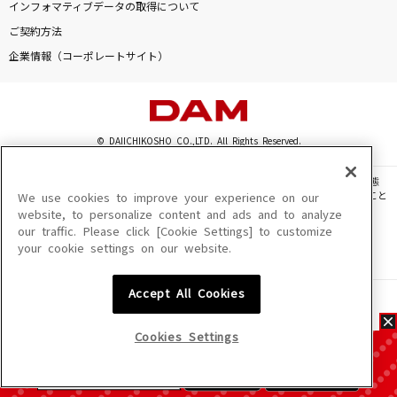
インフォマティブデータの取得について
ご契約方法
企業情報（コーポレートサイト）
© DAIICHIKOSHO CO.,LTD. All Rights Reserved.
このサイトに掲載されている一切の文章・画像・写真・動画・音声等を、手段や形態
を問わず、著作権法の定める範囲を超えて無断で複製、転載、ファイル化などすること
We use cookies to improve your experience on our
を禁じます。
website, to personalize content and ads and to analyze
our traffic. Please click [Cookie Settings] to customize
楽曲及びコンテンツは、機種によりご利用いただけない場合があります。
your cookie settings on our website.
楽曲及びコンテンツの配信日、配信内容が変更になる場合があります。
楽曲によりMYリスト保存ができない場合があります。
Accept All Cookies
JASRAC許諾番号
6602250213Y31015 6602250112Y38026 6602250240Y31015
6602250241Y45122
Cookies Settings
NexTone許諾番号
ID000002945 ID000002947 ID000002937 ID000002938