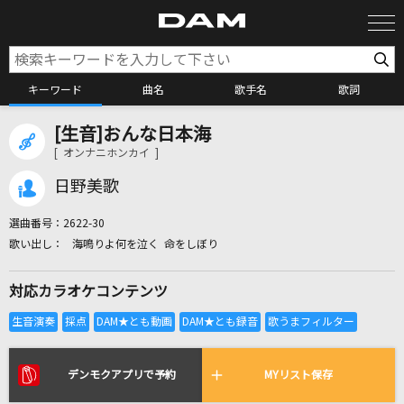
キーワード
曲名
歌手名
歌詞
[生音]おんな日本海
カラオケ検索
[ オンナニホンカイ ]
日野美歌
カラオケ店舗検索
選曲番号：
2622-30
海鳴りよ何を泣く 命をしぼり
カラオケリクエスト
対応カラオケコンテンツ
全国りれき
リアルタイムで歌われている曲の一覧
デンモクアプリで予約
MYリスト保存