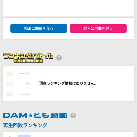
嵐の金曜日
ハウンド・ドッグ
DAM★ともボーカルエントリーランキング
阿修羅ちゃん
動画公開曲を見る
録音公開曲を見る
Ado
どんなときも。
槇原敬之(Makihara)
----
----
1
点
ビターバカンス
Mrs. GREEN APPLE
----
----
2
点
----
----
3
点
もっと見る
DAMの新曲・ランキングなど
カラオケ最新情報をチェック！
再生回数ランキング