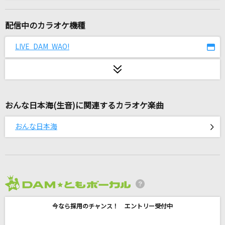
ただ…逢いたくて
EXILE
配信中のカラオケ機種
W/X/Y
LIVE DAM WAO!
Tani Yuuki
セレナーデ
なとり
おんな日本海(生音)に関連するカラオケ楽曲
群青讃歌
おんな日本海
Eve
雲と幽霊
ヨルシカ
2026年8月度
[生音]シルエット
今なら採用のチャンス！ エントリー受付中
KANA-BOON