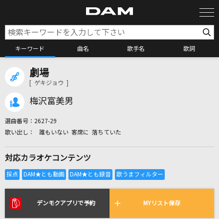
キーワード
曲名
歌手名
歌詞
劇場
カラオケ検索
[ ゲキジョウ ]
梅沢富美男
カラオケ店舗検索
選曲番号：
2627-29
誰もいない 客席に 落ちていた
カラオケリクエスト
対応カラオケコンテンツ
全国りれき
リアルタイムで歌われている曲の一覧
デンモクアプリで予約
MYリスト保存