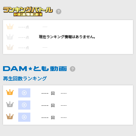
benefits
Vaundy
----
----
1
PRIDE
点
今井美樹
----
----
2
点
----
----
3
点
[生音]バランス
This is LAST
[生音]鳴門海流
再生回数ランキング
三山ひろし
----
1
----
回
もっと見る
----
2
----
回
DAMの新曲・ランキングなど
----
3
----
回
カラオケ最新情報をチェック！