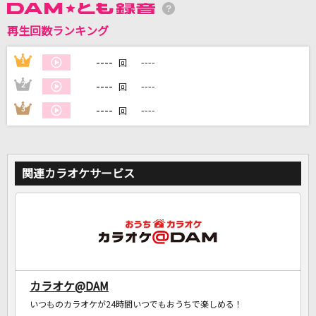
再生回数ランキング
DAMに会員登録・ログインして
カラオケをもっと楽しもう！
----
1
----
回
----
2
----
回
----
3
----
回
自宅でカラオケ歌い放題！
家族や友達と一緒に！練習にも！
関連カラオケサービス
カラオケ@DAM
いつものカラオケが24時間いつでもおうちで楽しめる！