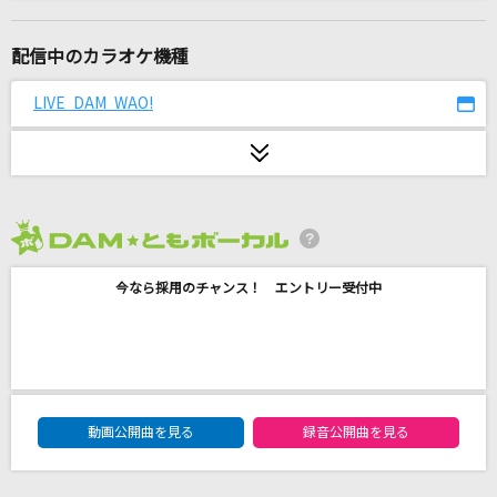
そんなbitterな話
Vaundy
配信中のカラオケ機種
[生音]水鏡
LIVE DAM WAO!
鈴木一平
Sexy Zone
Sexy Zone
2026年8月度
[生音]少年時代
今なら採用のチャンス！ エントリー受付中
井上陽水
[生音]未来予想図Ⅱ
DREAMS COME TRUE
DAM★ともボーカルエントリーランキング
Pretender
動画公開曲を見る
録音公開曲を見る
Official髭男dism