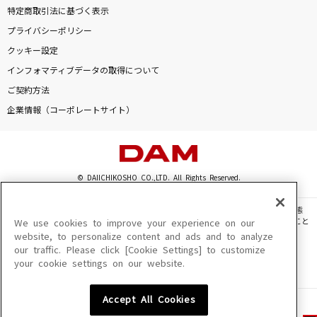
特定商取引法に基づく表示
プライバシーポリシー
クッキー設定
インフォマティブデータの取得について
ご契約方法
企業情報（コーポレートサイト）
© DAIICHIKOSHO CO.,LTD. All Rights Reserved.
このサイトに掲載されている一切の文章・画像・写真・動画・音声等を、手段や形態
を問わず、著作権法の定める範囲を超えて無断で複製、転載、ファイル化などすること
We use cookies to improve your experience on our
を禁じます。
website, to personalize content and ads and to analyze
our traffic. Please click [Cookie Settings] to customize
楽曲及びコンテンツは、機種によりご利用いただけない場合があります。
your cookie settings on our website.
楽曲及びコンテンツの配信日、配信内容が変更になる場合があります。
楽曲によりMYリスト保存ができない場合があります。
Accept All Cookies
JASRAC許諾番号
6602250213Y31015 6602250112Y38026 6602250240Y31015