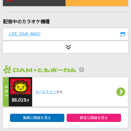
愛とか恋とか
Novelbright
配信中のカラオケ機種
[生音]別の人の彼女になったよ
wacci
LIVE DAM WAO!
ヤングアダルト
マカロニえんぴつ
[生音]海賊戦隊ゴーカイジャー
2026年8月度
松原剛志(Project.R)
[生音]メロディー
セバスチャン
さん
玉置浩二
86.019
点
DAM★ともボーカルエントリーランキング
[生音]カブトムシ
動画公開曲を見る
録音公開曲を見る
aiko