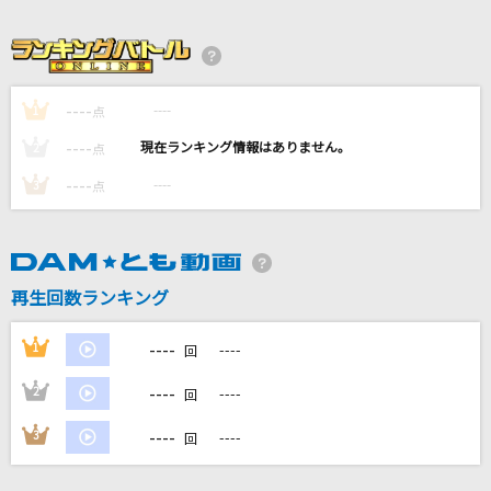
アポロドロス
Mrs. GREEN APPLE
ケセラセラ
----
----
1
点
Mrs. GREEN APPLE
----
----
2
点
奏(かなで)
----
----
3
点
スキマスイッチ
白日
King Gnu
再生回数ランキング
もっと見る
----
1
----
回
----
2
----
回
DAMの新曲・ランキングなど
カラオケ最新情報をチェック！
----
3
----
回