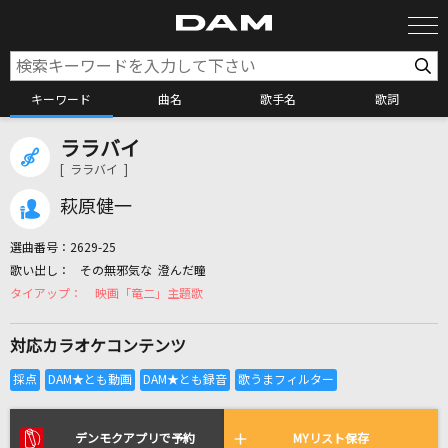
キーワード
曲名
歌手名
歌詞
ララバイ
カラオケ検索
[ ララバイ ]
萩原健一
カラオケ店舗検索
選曲番号：
2629-25
その無邪気な 澄んだ瞳
カラオケリクエスト
映画「竜二」主題歌
対応カラオケコンテンツ
全国りれき
リアルタイムで歌われている曲の一覧
デンモクアプリで予約
MYリスト保存