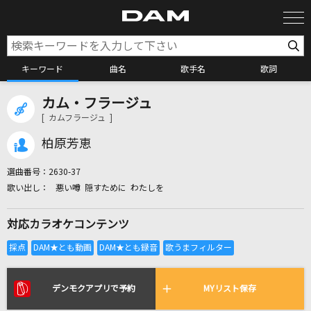
キーワード
曲名
歌手名
歌詞
カム・フラージュ
カラオケ検索
[ カムフラージュ ]
柏原芳恵
カラオケ店舗検索
選曲番号：
2630-37
悪い噂 隠すために わたしを
カラオケリクエスト
対応カラオケコンテンツ
全国りれき
リアルタイムで歌われている曲の一覧
デンモクアプリで予約
MYリスト保存