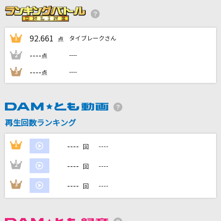
[生音]木枯しに抱かれて
小泉今日子
92.661
タイブレークさん
1
点
パブリック
----
----
2
点
Mrs. GREEN APPLE
----
----
3
点
ロメオ(ビデオクリップバージョン)
LIP×LIP(勇次郎・愛蔵/CV:内山昂輝・島崎信長)
残響散歌
再生回数ランキング
Aimer(エメ)
----
1
----
回
もっと見る
----
2
----
回
DAMの新曲・ランキングなど
----
3
----
回
カラオケ最新情報をチェック！