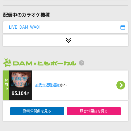
[生音]忘れてやらない
結束バンド
配信中のカラオケ機種
Ready to be a Lady
LIVE DAM WAO!
神宮寺レン(cv.諏訪部順一)
[生音]愛にできることはまだあるかい
RADWIMPS
2026年8月度
アイライロ
SUPER EIGHT(安田章大)
加代☆返聴遅謝
さん
島唄(オリジナル・ヴァージョン)
95.104
点
THE BOOM
DAM★ともボーカルエントリーランキング
動画公開曲を見る
録音公開曲を見る
With All My Heart～君が踊る、夏～
東方神起