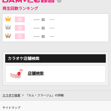
再生回数ランキング
DAMに会員登録・ログインして
カラオケをもっと楽しもう！
----
1
----
回
----
2
----
回
----
3
----
回
自宅でカラオケ歌い放題！
家族や友達と一緒に！練習にも！
カラオケ店舗検索
店舗検索
カラオケ検索
「カム・フラージュ」の詳細
サイトマップ