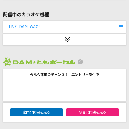
俺はとことん止まらない!!
影山ヒロノブ
配信中のカラオケ機種
グランドエスケープ (Movie edit) feat.三浦透子
LIVE DAM WAO!
RADWIMPS
「ひとりで生きられそう」って それってねえ、
褒めているの?
Juice=Juice
2026年8月度
コーヒーが飲めません
今なら採用のチャンス！ エントリー受付中
M!LK
GONG
JAM Project
DAM★ともボーカルエントリーランキング
動画公開曲を見る
録音公開曲を見る
セカンド・キス
しゅーず