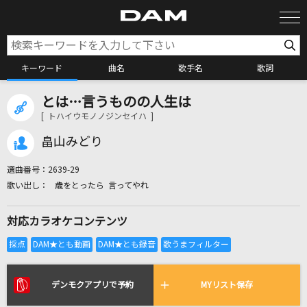
キーワード
曲名
歌手名
歌詞
とは…言うものの人生は
カラオケ検索
[ トハイウモノノジンセイハ ]
畠山みどり
カラオケ店舗検索
選曲番号：
2639-29
歳をとったら 言ってやれ
カラオケリクエスト
対応カラオケコンテンツ
全国りれき
リアルタイムで歌われている曲の一覧
デンモクアプリで予約
MYリスト保存