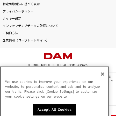
特定商取引法に基づく表示
プライバシーポリシー
クッキー設定
インフォマティブデータの取得について
ご契約方法
企業情報（コーポレートサイト）
© DAIICHIKOSHO CO.,LTD. All Rights Reserved.
このサイトに掲載されている一切の文章・画像・写真・動画・音声等を、手段や形態
を問わず、著作権法の定める範囲を超えて無断で複製、転載、ファイル化などすること
We use cookies to improve your experience on our
を禁じます。
website, to personalize content and ads and to analyze
our traffic. Please click [Cookie Settings] to customize
楽曲及びコンテンツは、機種によりご利用いただけない場合があります。
your cookie settings on our website.
楽曲及びコンテンツの配信日、配信内容が変更になる場合があります。
楽曲によりMYリスト保存ができない場合があります。
Accept All Cookies
JASRAC許諾番号
6602250213Y31015 6602250112Y38026 6602250240Y31015