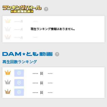
I LOVE YOU
クリス・ハート
----
----
1
点
別れても好きな人
----
----
2
点
ロス・インディオス&シルヴィア
----
----
3
点
[生音]VS
BLUE ENCOUNT
再生回数ランキング
Butter-Fly
和田光司
----
1
----
回
もっと見る
----
2
----
回
----
3
----
回
DAMの新曲・ランキングなど
カラオケ最新情報をチェック！