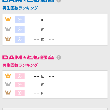
再生回数ランキング
DAMに会員登録・ログインして
----
1
----
回
カラオケをもっと楽しもう！
----
2
----
回
----
3
----
回
自宅でカラオケ歌い放題！
家族や友達と一緒に！練習にも！
再生回数ランキング
----
1
----
回
----
2
----
回
----
3
----
回