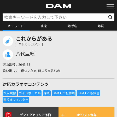
キーワード
曲名
歌手名
歌詞
これからがある
カラオケ検索
[ コレカラガアル ]
八代亜紀
カラオケ店舗検索
選曲番号：
2643-63
傷ついた志 ほこりまみれの
カラオケリクエスト
対応カラオケコンテンツ
全国りれき
リアルタイムで歌われている曲の一覧
デンモクアプリで予約
MYリスト保存