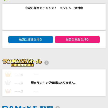
そっくりさん
今なら採用のチャンス！ エントリー受付中
ファントムシータ
secret base～君がくれたもの～(10 years after
Ver.)
本間芽衣子(茅野愛衣)、安城鳴子(戸松遥)、鶴見知利子(早見沙織)
DAM★ともボーカルエントリーランキング
動画公開曲を見る
録音公開曲を見る
Same Blue
Official髭男dism
奏(かなで)
スキマスイッチ
----
----
1
点
もっと見る
----
----
2
点
----
----
3
点
DAMの新曲・ランキングなど
カラオケ最新情報をチェック！