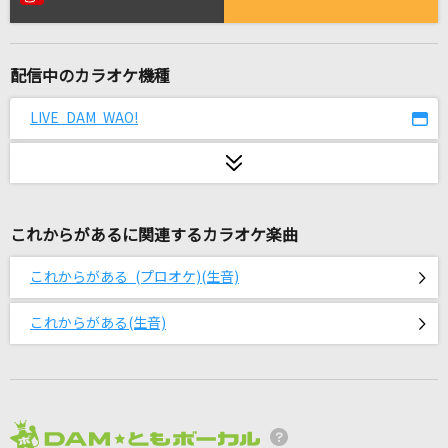
FMP
B'z
配信中のカラオケ機種
[生音]ミュージック・アワー
ポルノグラフィティ
LIVE DAM WAO!
夜の踊り子
サカナクション
これからがあるに関連するカラオケ楽曲
ウィーアー!
きただにひろし
これからがある (プロオケ)(生音)
風のゆくえ
これからがある(生音)
Ado
ロストワンの号哭
Neru feat.鏡音リン
2026年8月度