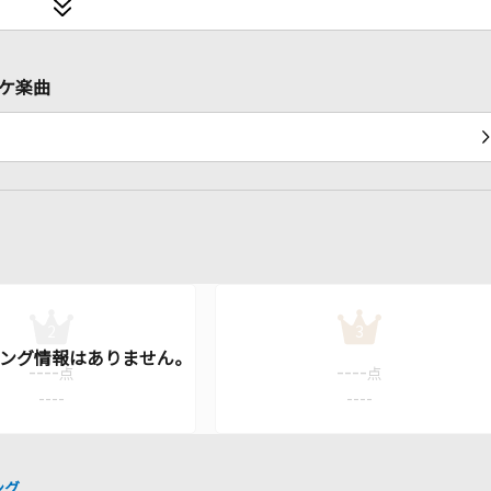
オケ楽曲
2
3
----
----
点
点
----
----
ング