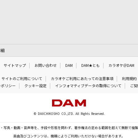
詳細
サイトマップ
お問い合わせ
DAM
DAM★とも
カラオケ＠DAM
サイトのご利用について
カラオケご利用にあたっての注意事項
利用規約
ーポリシー
クッキー設定
インフォマティブデータの取得について
ご契
© DAIICHIKOSHO CO.,LTD. All Rights Reserved.
・写真・動画・音声等を、手段や形態を問わず、著作権法の定める範囲を超えて無断で複
楽曲及びコンテンツは、機種によりご利用いただけない場合があります。