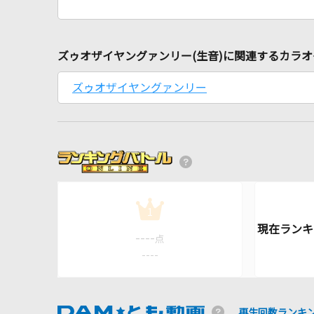
ズゥオザイヤングァンリー(生音)に関連するカラ
ズゥオザイヤングァンリー
1
----
点
----
再生回数ランキ