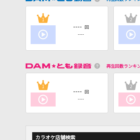
1
2
----
回
----
再生回数ランキ
1
2
----
回
----
カラオケ店舗検索