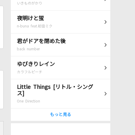
いきものがかり
夜明けと蛍
n-buna feat.初音ミク
君がドアを閉めた後
back number
ゆびきりレイン
カラフルピーチ
Little Things [リトル・シング
ス]
One Direction
もっと見る