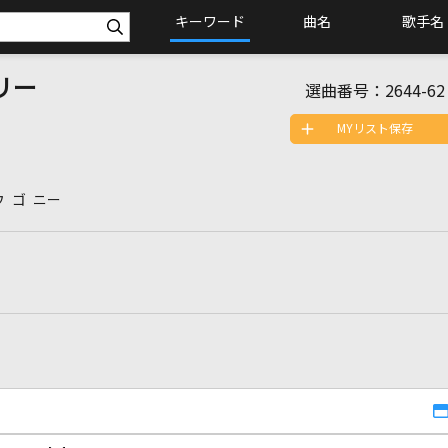
キーワード
曲名
歌手名
リー
選曲番号：
2644-62
MYリスト保存
ウ ゴ ニー