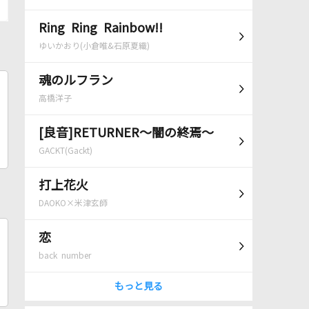
Ring Ring Rainbow!!
ゆいかおり(小倉唯&石原夏織)
魂のルフラン
高橋洋子
[良音]RETURNER～闇の終焉～
GACKT(Gackt)
打上花火
DAOKO×米津玄師
恋
back number
もっと見る