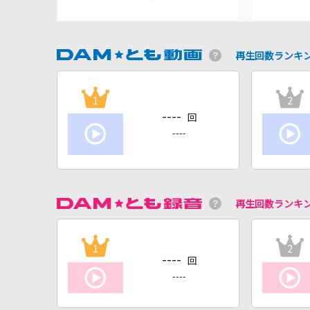
再生回数ランキ
1
2
----
回
----
再生回数ランキ
1
2
----
回
----