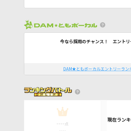
今なら採用のチャンス！ エントリ
DAM★ともボーカルエントリーラン
1
----
点
----