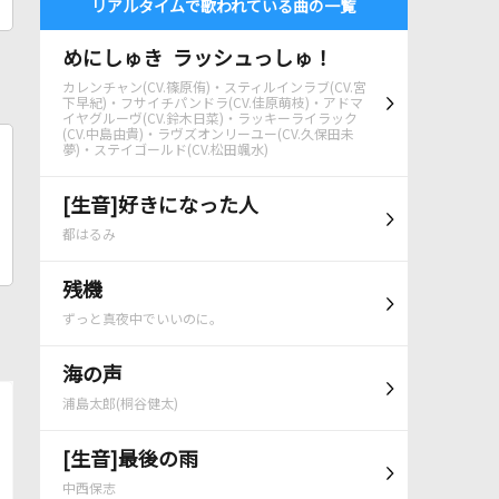
リアルタイムで歌われている曲の一覧
めにしゅき ラッシュっしゅ！
カレンチャン(CV.篠原侑)・スティルインラブ(CV.宮
下早紀)・フサイチパンドラ(CV.佳原萌枝)・アドマ
イヤグルーヴ(CV.鈴木日菜)・ラッキーライラック
(CV.中島由貴)・ラヴズオンリーユー(CV.久保田未
夢)・ステイゴールド(CV.松田颯水)
[生音]好きになった人
都はるみ
残機
ずっと真夜中でいいのに。
海の声
浦島太郎(桐谷健太)
[生音]最後の雨
中西保志