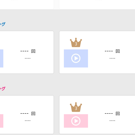
ング
3
----
----
回
回
----
----
ング
3
----
----
回
回
----
----