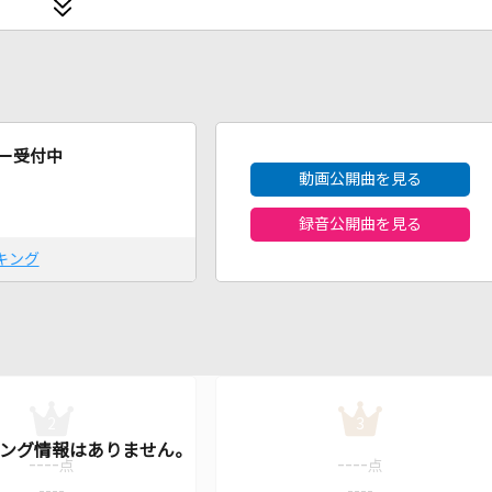
2026年8月度
ー受付中
動画公開曲を見る
録音公開曲を見る
キング
2
3
----
----
点
点
----
----