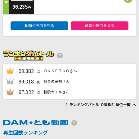
シングルベッド
96.235
点
シャ乱Q
DAM★ともボーカルエントリーランキング
動画公開曲を見る
録音公開曲を見る
[生音]岬めぐり
ウィークエンド
ミスター・ブルースカイ
マカロニえんぴつ
99.882
ＯＫＫＥＩＫＯさん
1
点
ポルターガイスト
99.018
都会の哀愁さん
2
点
なとり
97.322
和歌ガエルさん
3
点
もっと見る
ランキングバトル ONLINE 順位一覧 へ
DAMの新曲・ランキングなど
カラオケ最新情報をチェック！
再生回数ランキング