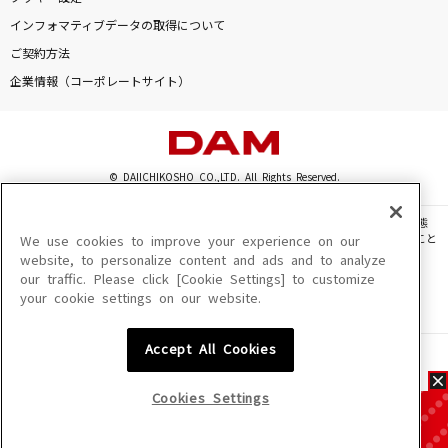
インフォマティブデータの取得について
ご契約方法
企業情報（コーポレートサイト）
© DAIICHIKOSHO CO.,LTD. All Rights Reserved.
このサイトに掲載されている一切の文章・画像・写真・動画・音声等を、手段や形態
を問わず、著作権法の定める範囲を超えて無断で複製、転載、ファイル化などすること
We use cookies to improve your experience on our
を禁じます。
website, to personalize content and ads and to analyze
our traffic. Please click [Cookie Settings] to customize
楽曲及びコンテンツは、機種によりご利用いただけない場合があります。
your cookie settings on our website.
楽曲及びコンテンツの配信日、配信内容が変更になる場合があります。
楽曲によりMYリスト保存ができない場合があります。
Accept All Cookies
JASRAC許諾番号
6602250213Y31015 6602250112Y38026 6602250240Y31015
6602250241Y45122
Cookies Settings
NexTone許諾番号
ID000002945 ID000002947 ID000002937 ID000002938