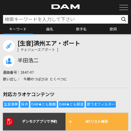
キーワード
曲名
歌手名
歌詞
[生音]済州エア・ポート
カラオケ検索
[ チェジューエアポート ]
半田浩二
カラオケ店舗検索
選曲番号：
2647-07
今朝のつばさは とくべつに
カラオケリクエスト
対応カラオケコンテンツ
全国りれき
リアルタイムで歌われている曲の一覧
デンモクアプリで予約
MYリスト保存