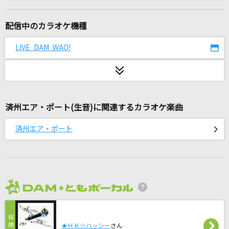
好きって言ってよ
Juice=Juice
配信中のカラオケ機種
オレンジ
LIVE DAM WAO!
GReeeeN
ルーキー
サカナクション
済州エア・ポート(生音)に関連するカラオケ楽曲
爆裂愛してる
済州エア・ポート
M!LK
しわあわせ
Vaundy
2026年8月度
ループ&ループ
ASIAN KUNG-FU GENERATION
★ＨＫ☆ハッシー
さん