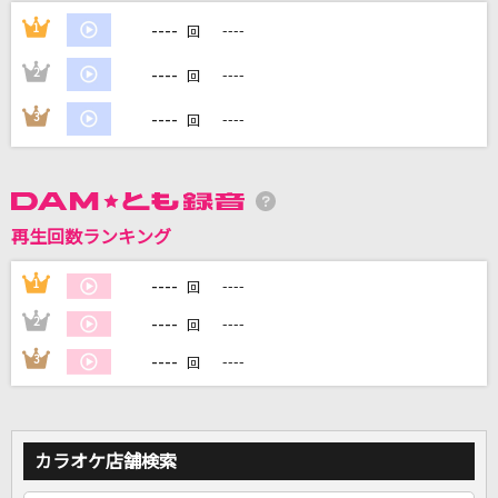
----
1
----
回
DAMに会員登録・ログインして
----
2
----
回
カラオケをもっと楽しもう！
----
3
----
回
自宅でカラオケ歌い放題！
家族や友達と一緒に！練習にも！
再生回数ランキング
----
1
----
回
----
2
----
回
----
3
----
回
カラオケ店舗検索