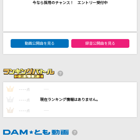
今なら採用のチャンス！ エントリー受付中
ハレンチ
ちゃんみな
[生音]左右盲
ヨルシカ
DAM★ともボーカルエントリーランキング
動画公開曲を見る
録音公開曲を見る
私、アイドル宣言
CHiCO with HoneyWorks
[生音]恋の予感
安全地帯
----
----
1
点
もっと見る
----
----
2
点
----
----
3
点
DAMの新曲・ランキングなど
カラオケ最新情報をチェック！