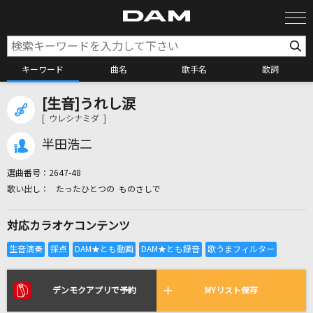
キーワード
曲名
歌手名
歌詞
[生音]うれし涙
カラオケ検索
[ ウレシナミダ ]
半田浩二
カラオケ店舗検索
選曲番号：
2647-48
たったひとつの ものさしで
カラオケリクエスト
対応カラオケコンテンツ
全国りれき
リアルタイムで歌われている曲の一覧
デンモクアプリで予約
MYリスト保存