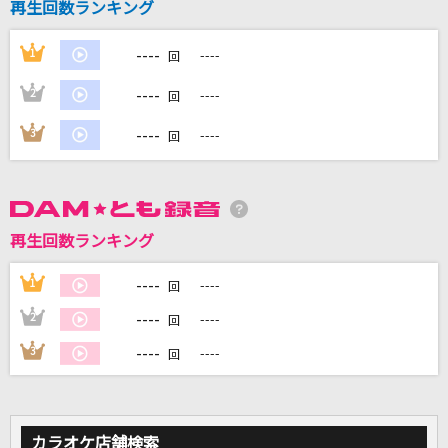
再生回数ランキング
----
1
----
DAMに会員登録・ログインして
回
カラオケをもっと楽しもう！
----
2
----
回
----
3
----
回
自宅でカラオケ歌い放題！
家族や友達と一緒に！練習にも！
再生回数ランキング
----
1
----
回
----
2
----
回
----
3
----
回
カラオケ店舗検索