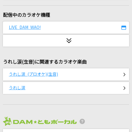
[生音]炎
LiSA
配信中のカラオケ機種
不可幸力
LIVE DAM WAO!
Vaundy
馬鹿
syudou
うれし涙(生音)に関連するカラオケ楽曲
ダイヤノカガヤキ
うれし涙 (プロオケ)(生音)
七海うらら
うれし涙
コンパス～笑顔の行方～
大佛はずむ・神泉やす菜・来栖とまり(植田佳奈・堀江由衣・田村ゆかり)
[生音]M
PRINCESS PRINCESS
2026年8月度