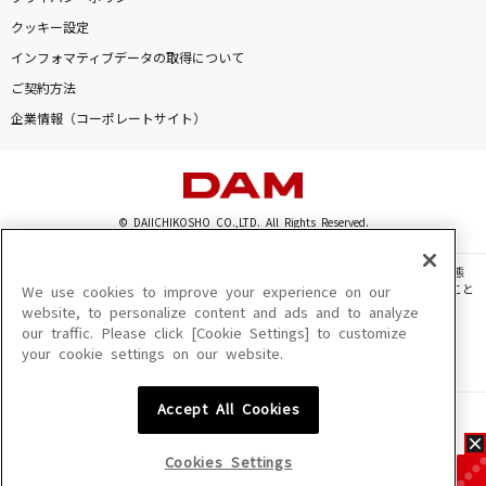
クッキー設定
インフォマティブデータの取得について
ご契約方法
企業情報（コーポレートサイト）
© DAIICHIKOSHO CO.,LTD. All Rights Reserved.
このサイトに掲載されている一切の文章・画像・写真・動画・音声等を、手段や形態
を問わず、著作権法の定める範囲を超えて無断で複製、転載、ファイル化などすること
We use cookies to improve your experience on our
を禁じます。
website, to personalize content and ads and to analyze
our traffic. Please click [Cookie Settings] to customize
楽曲及びコンテンツは、機種によりご利用いただけない場合があります。
your cookie settings on our website.
楽曲及びコンテンツの配信日、配信内容が変更になる場合があります。
楽曲によりMYリスト保存ができない場合があります。
Accept All Cookies
JASRAC許諾番号
6602250213Y31015 6602250112Y38026 6602250240Y31015
6602250241Y45122
Cookies Settings
NexTone許諾番号