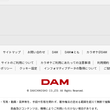
サイトマップ
お問い合わせ
DAM
DAM★とも
カラオケ＠DAM
サイトのご利用について
カラオケご利用にあたっての注意事項
利用規約
ーポリシー
クッキー設定
インフォマティブデータの取得について
ご契
© DAIICHIKOSHO CO.,LTD. All Rights Reserved.
・写真・動画・音声等を、手段や形態を問わず、著作権法の定める範囲を超えて無断で複
楽曲及びコンテンツは、機種によりご利用いただけない場合があります。