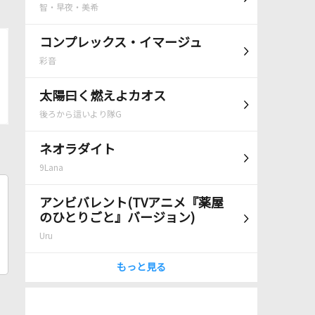
智・早夜・美希
コンプレックス・イマージュ
彩音
太陽曰く燃えよカオス
後ろから這いより隊G
ネオラダイト
9Lana
アンビバレント(TVアニメ『薬屋
のひとりごと』バージョン)
Uru
もっと見る