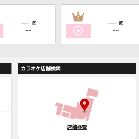
3
----
----
回
回
----
----
カラオケ店舗検索
店舗検索