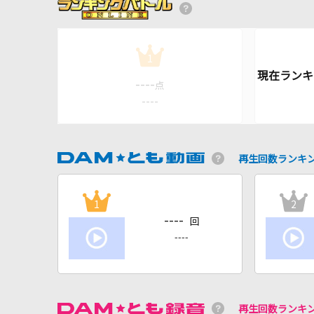
1
----
点
----
再生回数ランキ
1
2
----
回
----
再生回数ランキ