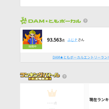
93.563
ふじＰ
さん
点
DAM★ともボーカルエントリーラン
1
----
点
----