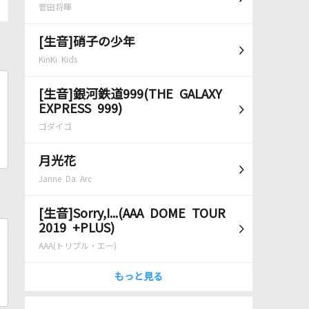
菅田将暉
[生音]硝子の少年
KinKi Kids
[生音]銀河鉄道999(THE GALAXY
EXPRESS 999)
ゴダイゴ
月光花
Janne Da Arc
[生音]Sorry,I...(AAA DOME TOUR
2019 +PLUS)
AAA(トリプル・エー)
もっと見る