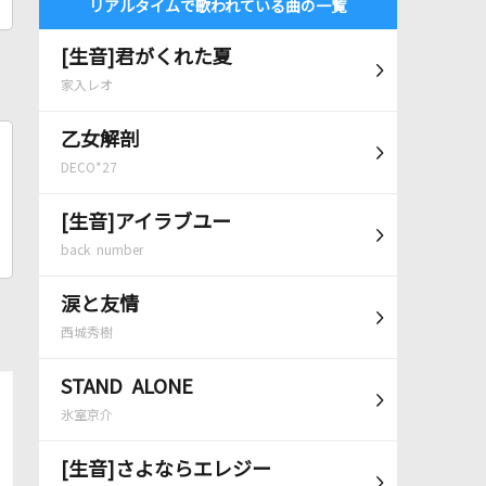
リアルタイムで歌われている曲の一覧
[生音]君がくれた夏
家入レオ
乙女解剖
DECO*27
[生音]アイラブユー
back number
涙と友情
西城秀樹
STAND ALONE
氷室京介
[生音]さよならエレジー