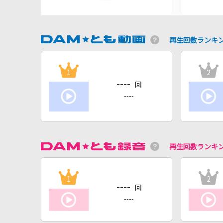
再生回数ランキ
1
2
----
回
----
再生回数ランキ
1
2
----
回
----