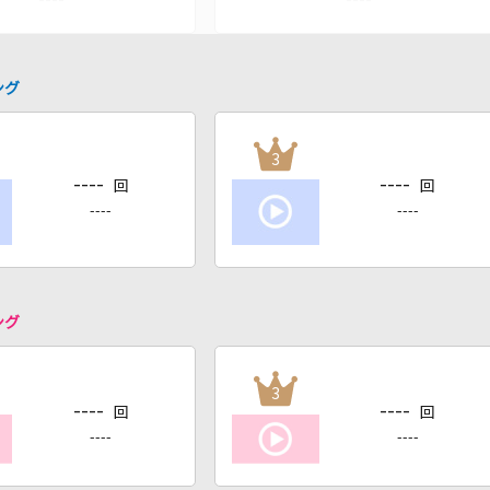
ング
3
----
----
回
回
----
----
ング
3
----
----
回
回
----
----