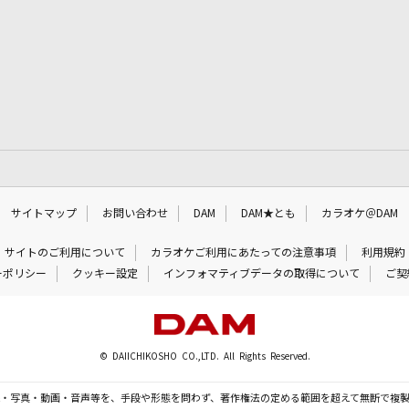
サイトマップ
お問い合わせ
DAM
DAM★とも
カラオケ＠DAM
サイトのご利用について
カラオケご利用にあたっての注意事項
利用規約
ーポリシー
クッキー設定
インフォマティブデータの取得について
ご契
© DAIICHIKOSHO CO.,LTD. All Rights Reserved.
・写真・動画・音声等を、手段や形態を問わず、著作権法の定める範囲を超えて無断で複