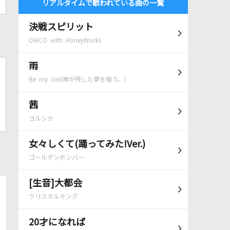
リアルタイムで歌われている曲の一覧
決戦スピリット
CHiCO with HoneyWorks
雨
Be my Girl(神が残した夢を喰う。)
茜
ヨルシカ
女々しくて(踊ってみた!Ver.)
ゴールデンボンバー
[生音]大都会
クリスタルキング
20才になれば