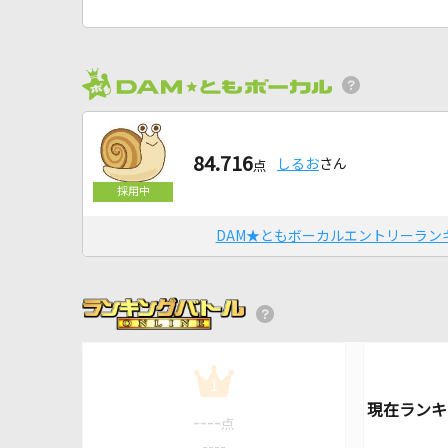
84.716
しるお
さん
点
DAM★ともボーカルエントリーラン
1
----
点
----