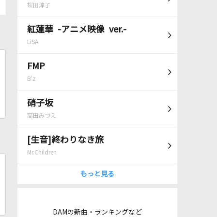
桜田淳子
紅蓮華 -アニメ映像 ver.-
LiSA
FMP
B'z
硝子坂
高田みづえ
[生音]終わりなき旅
Mr.Children
もっと見る
DAMの新曲・ランキングなど