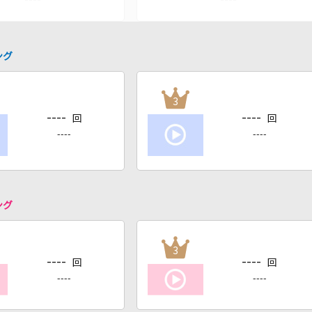
ング
3
----
----
回
回
----
----
ング
3
----
----
回
回
----
----