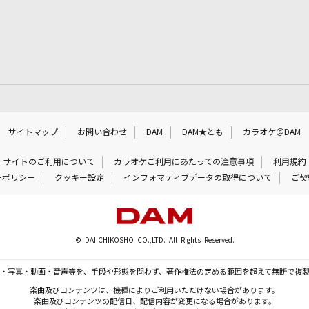
サイトマップ
お問い合わせ
DAM
DAM★とも
カラオケ＠DAM
サイトのご利用について
カラオケご利用にあたっての注意事項
利用規約
ーポリシー
クッキー設定
インフォマティブデータの取得について
ご契
© DAIICHIKOSHO CO.,LTD. All Rights Reserved.
・写真・動画・音声等を、手段や形態を問わず、著作権法の定める範囲を超えて無断で複
楽曲及びコンテンツは、機種によりご利用いただけない場合があります。
楽曲及びコンテンツの配信日、配信内容が変更になる場合があります。