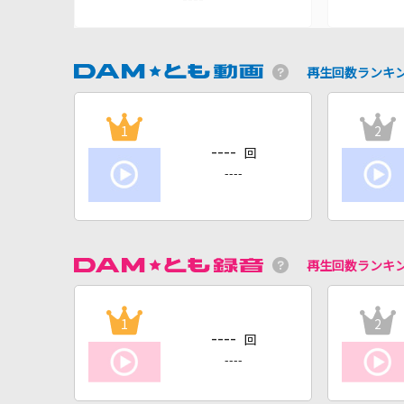
再生回数ランキ
1
2
----
回
----
再生回数ランキ
1
2
----
回
----