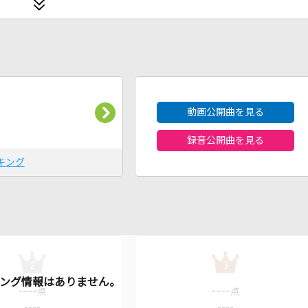
2026年8月度
動画公開曲を見る
録音公開曲を見る
キング
2
3
----
----
点
点
----
----