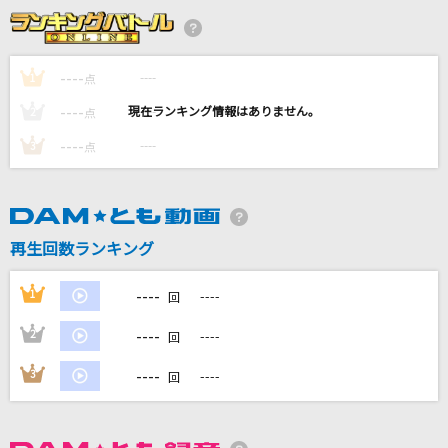
集結の園へ
林原めぐみ
----
----
1
点
Butter-Fly
----
----
2
点
和田光司
----
----
3
点
[生音]恋におちて-Fall in love-
小林明子
ファイトソング
再生回数ランキング
Eve
----
1
----
回
もっと見る
----
2
----
回
DAMの新曲・ランキングなど
----
3
----
回
カラオケ最新情報をチェック！