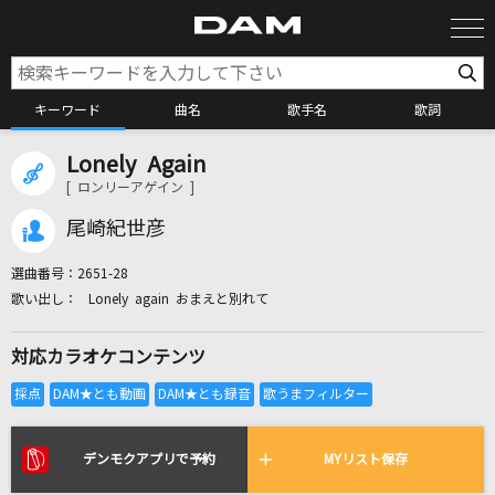
キーワード
曲名
歌手名
歌詞
Lonely Again
カラオケ検索
[ ロンリーアゲイン ]
尾崎紀世彦
カラオケ店舗検索
選曲番号：
2651-28
Lonely again おまえと別れて
カラオケリクエスト
対応カラオケコンテンツ
全国りれき
リアルタイムで歌われている曲の一覧
デンモクアプリで予約
MYリスト保存