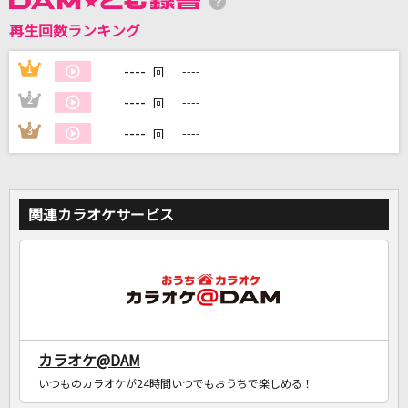
再生回数ランキング
DAMに会員登録・ログインして
カラオケをもっと楽しもう！
----
1
----
回
----
2
----
回
----
3
----
回
自宅でカラオケ歌い放題！
家族や友達と一緒に！練習にも！
関連カラオケサービス
カラオケ@DAM
いつものカラオケが24時間いつでもおうちで楽しめる！