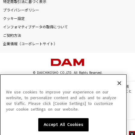
特定商取引法に基づく表示
プライバシーポリシー
クッキー設定
インフォマティブデータの取得について
ご契約方法
企業情報（コーポレートサイト）
© DAIICHIKOSHO CO.,LTD. All Rights Reserved.
このサイトに掲載されている一切の文章・画像・写真・動画・音声等を、手段や形態
を問わず、著作権法の定める範囲を超えて無断で複製、転載、ファイル化などすること
We use cookies to improve your experience on our
を禁じます。
website, to personalize content and ads and to analyze
our traffic. Please click [Cookie Settings] to customize
楽曲及びコンテンツは、機種によりご利用いただけない場合があります。
your cookie settings on our website.
楽曲及びコンテンツの配信日、配信内容が変更になる場合があります。
楽曲によりMYリスト保存ができない場合があります。
Accept All Cookies
JASRAC許諾番号
6602250213Y31015 6602250112Y38026 6602250240Y31015
6602250241Y45122