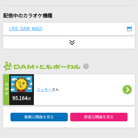
Jungle P
5050
配信中のカラオケ機種
[生音]怪盗
LIVE DAM WAO!
back number
ルル
Ado
2026年8月度
Song for…
清水翔太
ミッキー
さん
私は貴方がいいのです
95.164
点
阿部真央
DAM★ともボーカルエントリーランキング
動画公開曲を見る
録音公開曲を見る
[生音]DAN DAN 心魅かれてく
FIELD OF VIEW(the FIELD OF VIEW)