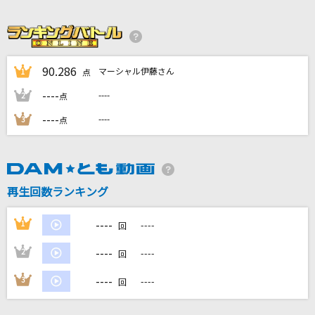
睡蓮花
湘南乃風
赤い糸
90.286
マーシャル伊藤さん
1
点
RAG FAIR
----
----
2
点
逆光のフリューゲル
----
----
3
点
ツヴァイウィング(風鳴翼(CV:水樹奈々)/天羽奏(CV:高山みなみ))
[オリカラ]地上の星
中島みゆき
再生回数ランキング
もっと見る
----
1
----
回
----
2
----
回
DAMの新曲・ランキングなど
カラオケ最新情報をチェック！
----
3
----
回