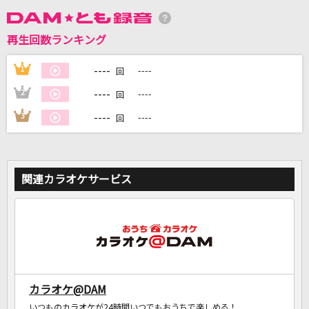
再生回数ランキング
DAMに会員登録・ログインして
カラオケをもっと楽しもう！
----
1
----
回
----
2
----
回
----
3
----
回
自宅でカラオケ歌い放題！
家族や友達と一緒に！練習にも！
関連カラオケサービス
カラオケ@DAM
いつものカラオケが24時間いつでもおうちで楽しめる！