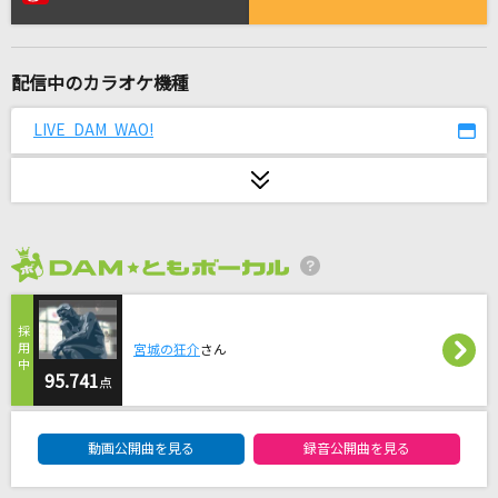
緑の日々
小田和正
配信中のカラオケ機種
恋人
鈴木雅之
LIVE DAM WAO!
コロンブス
Mrs. GREEN APPLE
[プロオケ]カラカラ
2026年8月度
結束バンド
綺羅
宮城の狂介
さん
Ado
95.741
点
DAM★ともボーカルエントリーランキング
無礼者たちへ(From『ウィッシュ』/日本語版)
動画公開曲を見る
録音公開曲を見る
福山雅治