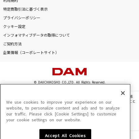
利用規約
特定商取引法に基づく表示
プライバシーポリシー
クッキー設定
インフォマティブデータの取得について
ご契約方法
企業情報（コーポレートサイト）
© DAIICHIKOSHO CO.,LTD. All Rights Reserved.
このサイトに掲載されている一切の文章・画像・写真・動画・音声等を、手段や形態
を問わず、著作権法の定める範囲を超えて無断で複製、転載、ファイル化などすること
We use cookies to improve your experience on our
を禁じます。
website, to personalize content and ads and to analyze
our traffic. Please click [Cookie Settings] to customize
楽曲及びコンテンツは、機種によりご利用いただけない場合があります。
your cookie settings on our website.
楽曲及びコンテンツの配信日、配信内容が変更になる場合があります。
楽曲によりMYリスト保存ができない場合があります。
Accept All Cookies
JASRAC許諾番号