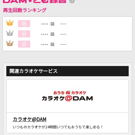
再生回数ランキング
DAMに会員登録・ログインして
カラオケをもっと楽しもう！
----
1
----
回
----
2
----
回
----
3
----
回
自宅でカラオケ歌い放題！
家族や友達と一緒に！練習にも！
関連カラオケサービス
カラオケ@DAM
いつものカラオケが24時間いつでもおうちで楽しめる！