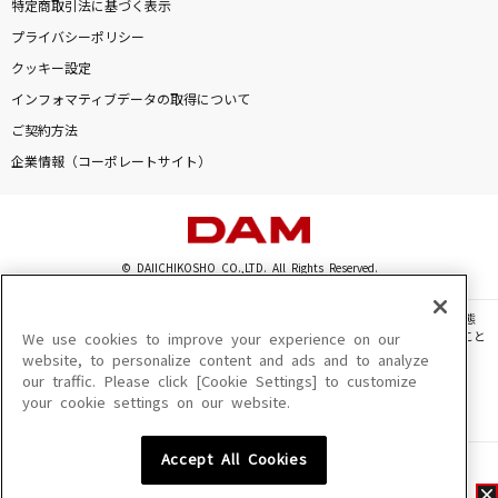
特定商取引法に基づく表示
プライバシーポリシー
クッキー設定
インフォマティブデータの取得について
ご契約方法
企業情報（コーポレートサイト）
© DAIICHIKOSHO CO.,LTD. All Rights Reserved.
このサイトに掲載されている一切の文章・画像・写真・動画・音声等を、手段や形態
を問わず、著作権法の定める範囲を超えて無断で複製、転載、ファイル化などすること
We use cookies to improve your experience on our
を禁じます。
website, to personalize content and ads and to analyze
our traffic. Please click [Cookie Settings] to customize
楽曲及びコンテンツは、機種によりご利用いただけない場合があります。
your cookie settings on our website.
楽曲及びコンテンツの配信日、配信内容が変更になる場合があります。
楽曲によりMYリスト保存ができない場合があります。
Accept All Cookies
JASRAC許諾番号
6602250213Y31015 6602250112Y38026 6602250240Y31015
6602250241Y45122