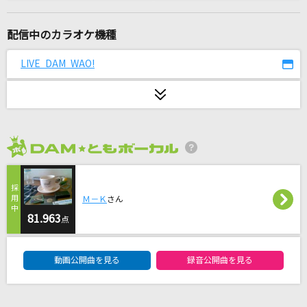
ピエロ
SEKAI NO OWARI(世界の終わり)
配信中のカラオケ機種
[生音]I for You
LIVE DAM WAO!
LUNA SEA
LOVE PHANTOM(ビデオクリップバージョン)
B'z
2026年8月度
あいつら全員同窓会
ずっと真夜中でいいのに。
Ｍ－Ｋ
さん
雪の華
81.963
点
中島美嘉
DAM★ともボーカルエントリーランキング
動画公開曲を見る
録音公開曲を見る
Rosy
SixTONES