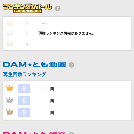
愛してる
れるりり feat.初音ミク
----
----
1
点
[生音]水平線
----
----
2
点
back number
----
----
3
点
月光
鬼束ちひろ
[生音]あー夏休み
再生回数ランキング
TUBE(チューブ)
----
1
----
回
もっと見る
----
2
----
回
DAMの新曲・ランキングなど
----
3
----
回
カラオケ最新情報をチェック！