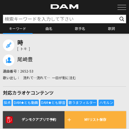
キーワード
曲名
歌手名
歌詞
時
カラオケ検索
[ トキ ]
尾崎豊
カラオケ店舗検索
選曲番号：
2652-53
流れて…流れて… 一日が街に沈む
カラオケリクエスト
対応カラオケコンテンツ
全国りれき
リアルタイムで歌われている曲の一覧
デンモクアプリで予約
MYリスト保存