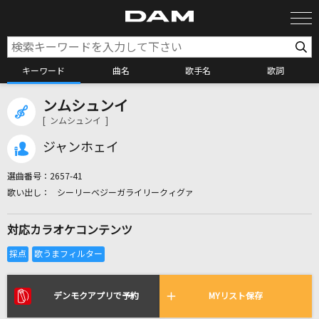
キーワード
曲名
歌手名
歌詞
ンムシュンイ
カラオケ検索
[ ンムシュンイ ]
ジャンホェイ
カラオケ店舗検索
選曲番号：
2657-41
シーリーベジーガライリークィグァ
カラオケリクエスト
対応カラオケコンテンツ
全国りれき
リアルタイムで歌われている曲の一覧
デンモクアプリで予約
MYリスト保存