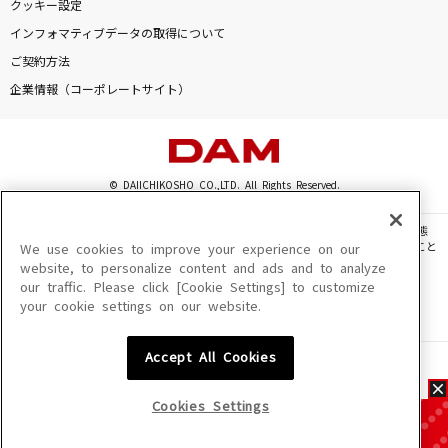
クッキー設定
インフォマティブデータの取得について
ご契約方法
企業情報（コーポレートサイト）
© DAIICHIKOSHO CO.,LTD. All Rights Reserved.
このサイトに掲載されている一切の文章・画像・写真・動画・音声等を、手段や形態
を問わず、著作権法の定める範囲を超えて無断で複製、転載、ファイル化などすること
We use cookies to improve your experience on our
を禁じます。
website, to personalize content and ads and to analyze
our traffic. Please click [Cookie Settings] to customize
楽曲及びコンテンツは、機種によりご利用いただけない場合があります。
your cookie settings on our website.
楽曲及びコンテンツの配信日、配信内容が変更になる場合があります。
楽曲によりMYリスト保存ができない場合があります。
Accept All Cookies
JASRAC許諾番号
6602250213Y31015 6602250112Y38026 6602250240Y31015
6602250241Y45122
Cookies Settings
NexTone許諾番号
ID000002945 ID000002947 ID000002937 ID000002938