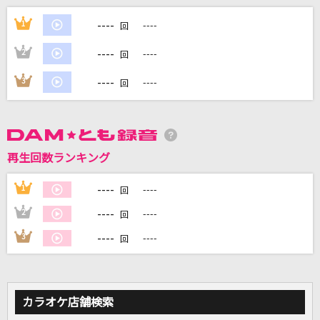
好きすぎて滅！
----
1
----
回
M!LK
----
2
----
回
[生音]世田谷ラブストーリー
----
3
----
回
back number
ケセラセラ
Mrs. GREEN APPLE
再生回数ランキング
1/3の純情な感情
----
1
----
回
SIAM SHADE
----
2
----
回
もっと見る
----
3
----
回
DAMの新曲・ランキングなど
カラオケ最新情報をチェック！
カラオケ店舗検索