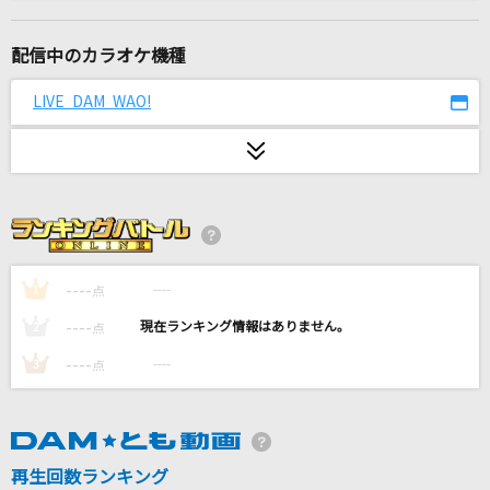
[生音]115万キロのフィルム
Official髭男dism
配信中のカラオケ機種
secret base～君がくれたもの～
LIVE DAM WAO!
ZONE
阿修羅ちゃん
Ado
Climax Jump
AAA DEN-O form
----
----
1
点
----
----
2
点
[生音]こころ花
----
----
3
点
キム・ヨンジャ
Feathers of Ark
[fine]天祥院英智(CV.緑川光)、日々樹渉(CV.江口拓也)、姫宮桃李(CV.村瀬
歩)、伏見弓弦(CV.橋本晃太朗)
再生回数ランキング