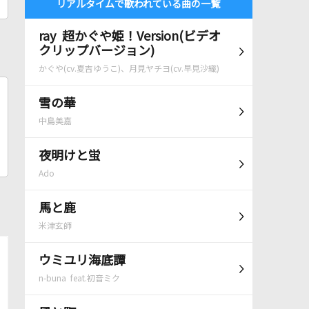
リアルタイムで歌われている曲の一覧
ray 超かぐや姫！Version(ビデオ
クリップバージョン)
かぐや(cv.夏吉ゆうこ)、月見ヤチヨ(cv.早見沙織)
雪の華
中島美嘉
夜明けと蛍
Ado
馬と鹿
米津玄師
ウミユリ海底譚
n-buna feat.初音ミク