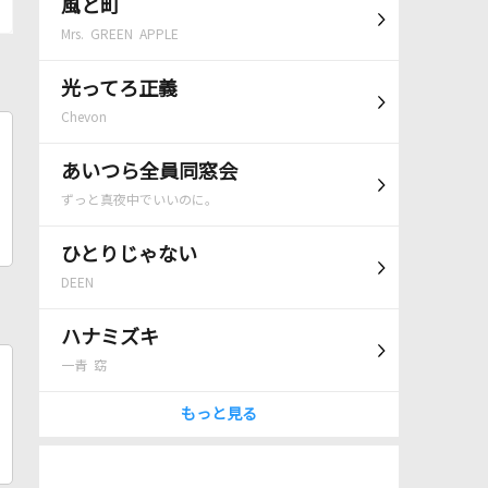
風と町
Mrs. GREEN APPLE
光ってろ正義
Chevon
あいつら全員同窓会
ずっと真夜中でいいのに。
ひとりじゃない
DEEN
ハナミズキ
一青 窈
もっと見る