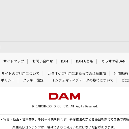
細
サイトマップ
お問い合わせ
DAM
DAM★とも
カラオケ＠DAM
サイトのご利用について
カラオケご利用にあたっての注意事項
利用規約
ーポリシー
クッキー設定
インフォマティブデータの取得について
ご契
© DAIICHIKOSHO CO.,LTD. All Rights Reserved.
・写真・動画・音声等を、手段や形態を問わず、著作権法の定める範囲を超えて無断で複
楽曲及びコンテンツは、機種によりご利用いただけない場合があります。