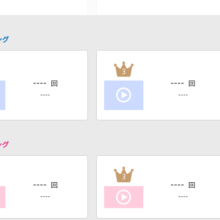
ング
3
----
----
回
回
----
----
ング
3
----
----
回
回
----
----