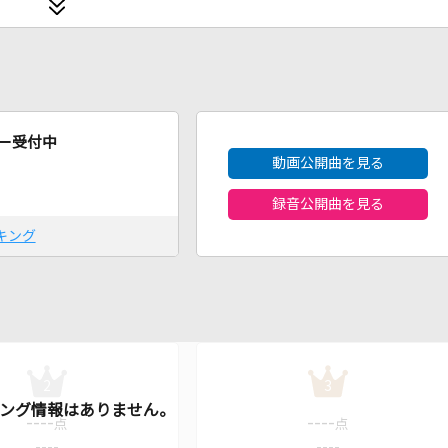
2026年8月度
ー受付中
動画公開曲を見る
録音公開曲を見る
キング
2
3
----
----
点
点
----
----