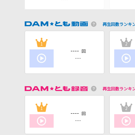
再生回数ランキ
1
2
----
回
----
再生回数ランキ
1
2
----
回
----