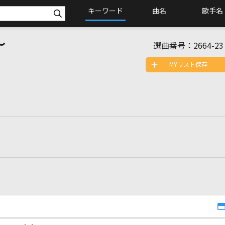
キーワード
曲名
歌手名
～
選曲番号：
2664-23
MYリスト保存