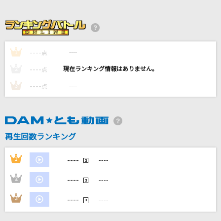
[生音]メリッサ
ポルノグラフィティ
[生音]Silly(4th ワンマンTour～20 twenty～)
----
----
1
点
家入レオ
----
----
2
点
今夜はビートに乗れない
----
----
3
点
本田美奈子
Only Human(ビデオクリップバージョン)
K
再生回数ランキング
もっと見る
----
1
----
回
----
2
----
回
DAMの新曲・ランキングなど
カラオケ最新情報をチェック！
----
3
----
回