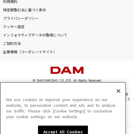
利用規約
特定商取引法に基づく表示
プライバシーポリシー
クッキー設定
インフォマティブデータの取得について
ご契約方法
企業情報（コーポレートサイト）
© DAIICHIKOSHO CO.,LTD. All Rights Reserved.
このサイトに掲載されている一切の文章・画像・写真・動画・音声等を、手段や形態
を問わず、著作権法の定める範囲を超えて無断で複製、転載、ファイル化などすること
We use cookies to improve your experience on our
を禁じます。
website, to personalize content and ads and to analyze
our traffic. Please click [Cookie Settings] to customize
楽曲及びコンテンツは、機種によりご利用いただけない場合があります。
your cookie settings on our website.
楽曲及びコンテンツの配信日、配信内容が変更になる場合があります。
楽曲によりMYリスト保存ができない場合があります。
Accept All Cookies
JASRAC許諾番号