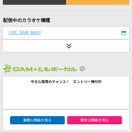
[生音]恋人ごっこ
マカロニえんぴつ
配信中のカラオケ機種
残酷な天使のテーゼ
高橋洋子
LIVE DAM WAO!
君の声
清水翔太
[生音]himawari
2026年8月度
Mr.Children
今なら採用のチャンス！ エントリー受付中
いつか
Saucy Dog
大きな古時計
DAM★ともボーカルエントリーランキング
動画公開曲を見る
録音公開曲を見る
平井堅