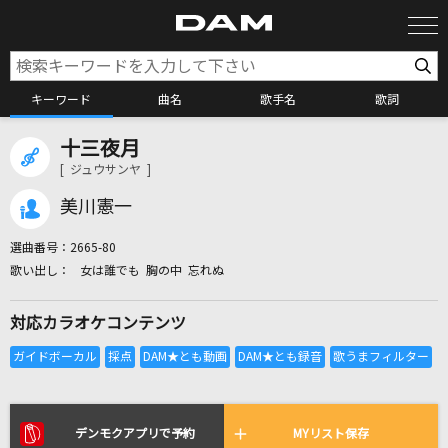
キーワード
曲名
歌手名
歌詞
十三夜月
カラオケ検索
[ ジュウサンヤ ]
美川憲一
カラオケ店舗検索
選曲番号：
2665-80
女は誰でも 胸の中 忘れぬ
カラオケリクエスト
対応カラオケコンテンツ
全国りれき
リアルタイムで歌われている曲の一覧
デンモクアプリで予約
MYリスト保存