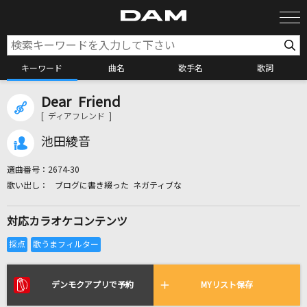
キーワード
曲名
歌手名
歌詞
Dear Friend
カラオケ検索
[ ディアフレンド ]
池田綾音
カラオケ店舗検索
選曲番号：
2674-30
ブログに書き綴った ネガティブな
カラオケリクエスト
対応カラオケコンテンツ
全国りれき
リアルタイムで歌われている曲の一覧
デンモクアプリで予約
MYリスト保存