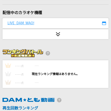
[生音]KissHug
aiko
配信中のカラオケ機種
天国
LIVE DAM WAO!
Mrs. GREEN APPLE
市営ダンスホール
乃木坂46
Reason(アニメバージョン)
玉置成実
----
----
1
点
----
----
2
点
群青
----
----
3
点
YOASOBI
ハナミズキ
一青 窈
再生回数ランキング