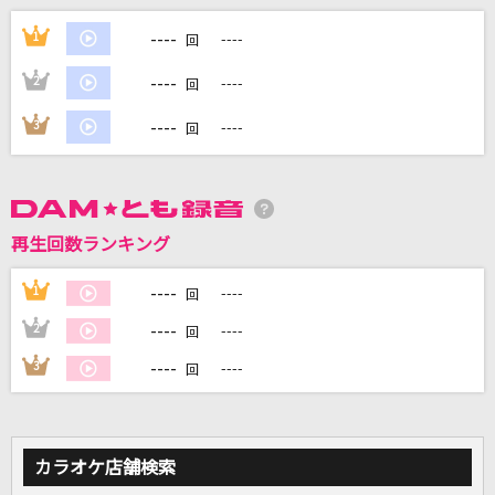
[生音]前前前世 (movie ver.)
----
1
----
回
RADWIMPS
----
2
----
回
愛とか恋とか
----
3
----
回
Novelbright
[生音]TSUNAMI
サザンオールスターズ
再生回数ランキング
花の塔
----
1
----
回
さユり
----
2
----
回
もっと見る
----
3
----
回
DAMの新曲・ランキングなど
カラオケ最新情報をチェック！
カラオケ店舗検索