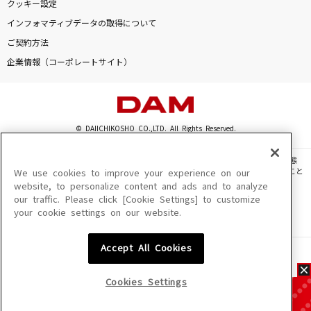
クッキー設定
インフォマティブデータの取得について
ご契約方法
企業情報（コーポレートサイト）
© DAIICHIKOSHO CO.,LTD. All Rights Reserved.
このサイトに掲載されている一切の文章・画像・写真・動画・音声等を、手段や形態
を問わず、著作権法の定める範囲を超えて無断で複製、転載、ファイル化などすること
We use cookies to improve your experience on our
を禁じます。
website, to personalize content and ads and to analyze
our traffic. Please click [Cookie Settings] to customize
楽曲及びコンテンツは、機種によりご利用いただけない場合があります。
your cookie settings on our website.
楽曲及びコンテンツの配信日、配信内容が変更になる場合があります。
楽曲によりMYリスト保存ができない場合があります。
Accept All Cookies
JASRAC許諾番号
6602250213Y31015 6602250112Y38026 6602250240Y31015
6602250241Y45122
Cookies Settings
NexTone許諾番号
ID000002945 ID000002947 ID000002937 ID000002938