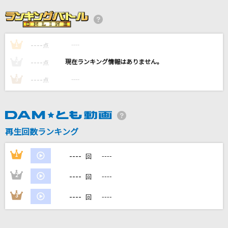
会いたくて 会いたくて
西野カナ
----
----
1
[生音]いい日旅立ち
点
山口百恵
----
----
2
点
----
----
3
点
In the Morning
Mrs. GREEN APPLE
[生音]To Love You More [トゥ・ラヴ・ユー・
再生回数ランキング
モア]
Celine Dion With Special Guests Kryzler & Kompany
----
1
----
回
もっと見る
----
2
----
回
----
3
----
回
DAMの新曲・ランキングなど
カラオケ最新情報をチェック！