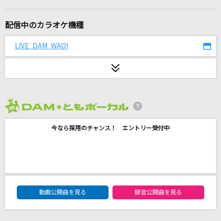
毎日(ビデオクリップバージョン)
米津玄師
配信中のカラオケ機種
旅立ちの唄
LIVE DAM WAO!
Mr.Children
あぶく
ヨルシカ
2026年8月度
勝利の空へ
今なら採用のチャンス！ エントリー受付中
藤井フミヤ(藤井郁弥)
カタオモイ
Aimer(エメ)
DAM★ともボーカルエントリーランキング
愛々
動画公開曲を見る
録音公開曲を見る
森山直太朗(直太朗)