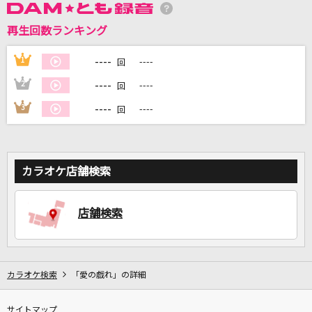
再生回数ランキング
DAMに会員登録・ログインして
----
1
----
回
カラオケをもっと楽しもう！
----
2
----
回
----
3
----
回
自宅でカラオケ歌い放題！
家族や友達と一緒に！練習にも！
カラオケ店舗検索
店舗検索
カラオケ検索
「愛の戯れ」の詳細
サイトマップ