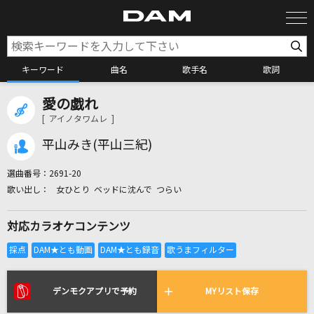
キーワード
曲名
歌手名
歌詞
愛の戯れ
カラオケ検索
[ アイノタワムレ ]
平山みき(平山三紀)
カラオケ店舗検索
選曲番号：
2691-20
女ひとり ベッドに沈んで つらい
カラオケリクエスト
対応カラオケコンテンツ
全国りれき
リアルタイムで歌われている曲の一覧
デンモクアプリで予約
MYリスト保存