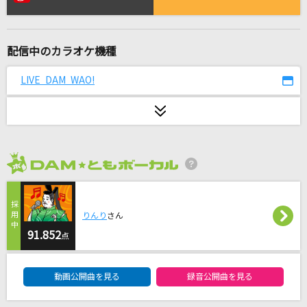
[生音]それからの港町
椎名佐千子
配信中のカラオケ機種
Lemon
米津玄師
LIVE DAM WAO!
ほんまやで☆なんでやねん☆しらんけど
モナキ
Love me,Love you
2026年8月度
Mrs. GREEN APPLE
フロリジナル
りんり
さん
Mrs. GREEN APPLE
91.852
点
DAM★ともボーカルエントリーランキング
踊
動画公開曲を見る
録音公開曲を見る
Ado