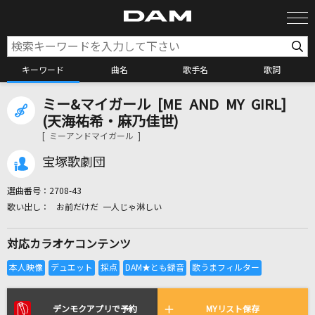
キーワード
曲名
歌手名
歌詞
ミー&マイガール [ME AND MY GIRL]
カラオケ検索
(天海祐希・麻乃佳世)
[ ミーアンドマイガール ]
カラオケ店舗検索
宝塚歌劇団
選曲番号：
2708-43
カラオケリクエスト
お前だけだ 一人じゃ淋しい
対応カラオケコンテンツ
全国りれき
リアルタイムで歌われている曲の一覧
デンモクアプリで予約
MYリスト保存