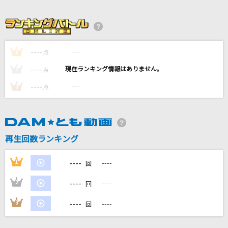
[生音]Lovin' you～2nd LIVE TOUR ver.～
東方神起
雫
----
----
1
点
スキマスイッチ
----
----
2
点
やさしさで溢れるように
----
----
3
点
JUJU
ライラック
Mrs. GREEN APPLE
再生回数ランキング
もっと見る
----
1
----
回
----
2
----
回
DAMの新曲・ランキングなど
カラオケ最新情報をチェック！
----
3
----
回