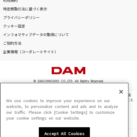
利用規約
特定商取引法に基づく表示
プライバシーポリシー
クッキー設定
インフォマティブデータの取得について
ご契約方法
企業情報（コーポレートサイト）
© DAIICHIKOSHO CO.,LTD. All Rights Reserved.
このサイトに掲載されている一切の文章・画像・写真・動画・音声等を、手段や形態
を問わず、著作権法の定める範囲を超えて無断で複製、転載、ファイル化などすること
We use cookies to improve your experience on our
を禁じます。
website, to personalize content and ads and to analyze
our traffic. Please click [Cookie Settings] to customize
楽曲及びコンテンツは、機種によりご利用いただけない場合があります。
your cookie settings on our website.
楽曲及びコンテンツの配信日、配信内容が変更になる場合があります。
楽曲によりMYリスト保存ができない場合があります。
Accept All Cookies
JASRAC許諾番号