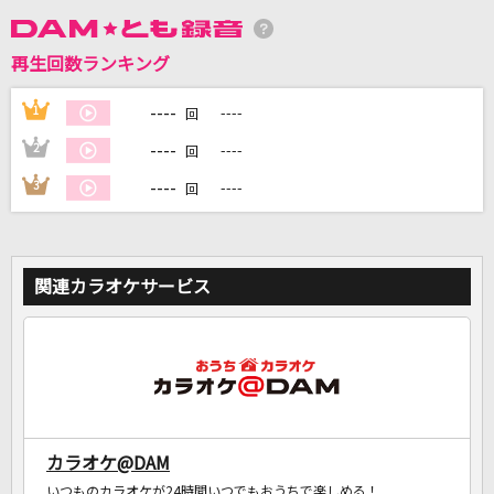
再生回数ランキング
DAMに会員登録・ログインして
カラオケをもっと楽しもう！
----
1
----
回
----
2
----
回
----
3
----
回
自宅でカラオケ歌い放題！
家族や友達と一緒に！練習にも！
関連カラオケサービス
カラオケ@DAM
いつものカラオケが24時間いつでもおうちで楽しめる！